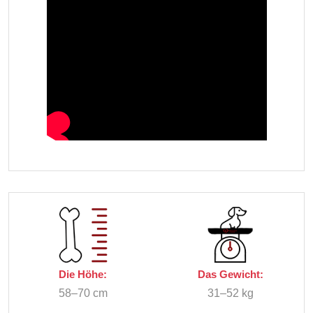
Die Höhe:
Das Gewicht:
58–70 cm
31–52 kg