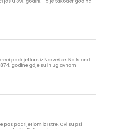
vci još u 391. godini. To je također godina
preci podrijetlom iz Norveške. Na Island
a 874. godine gdje su ih uglavnom
e pas podrijetlom iz Istre. Ovi su psi