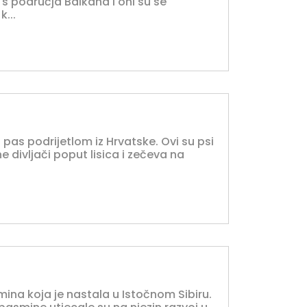
 s područja Balkana i oni su se
k...
i pas podrijetlom iz Hrvatske. Ovi su psi
e divljači poput lisica i zečeva na
mina koja je nastala u Istočnom Sibiru.