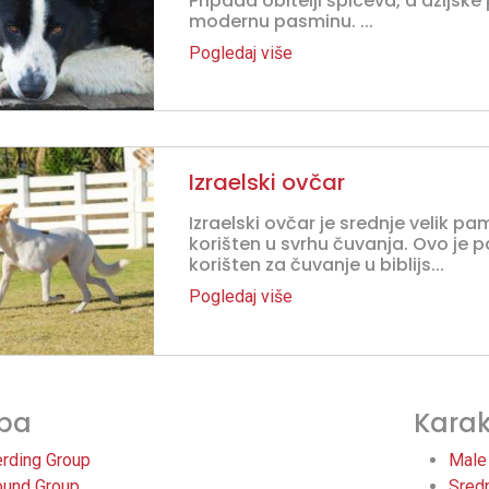
Pripada obitelji špiceva, a azijske
modernu pasminu. ...
Pogledaj više
Izraelski ovčar
Izraelski ovčar je srednje velik 
korišten u svrhu čuvanja. Ovo je p
korišten za čuvanje u biblijs...
Pogledaj više
pa
Karak
rding Group
Male
und Group
Sred