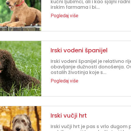
kućni ljubimci, ali i kao sjajni radn
irskim farmama i bi...
Pogledaj više
Irski vodeni španijel
Irski vodeni španijel je relativno r
obavljanje dužnosti donošenja. Ovi 
ostalih životinja koje s...
Pogledaj više
Irski vučji hrt
Irski vučji hrt je pas s vrlo dugom 