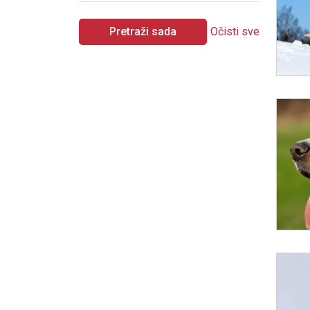
Pretraži sada
Očisti sve