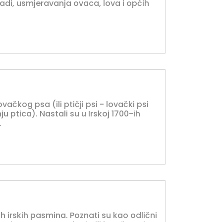
adi, usmjeravanja ovaca, lova i općih
vačkog psa (ili ptičji psi - lovački psi
 ptica). Nastali su u Irskoj 1700-ih
.
jih irskih pasmina. Poznati su kao odlični