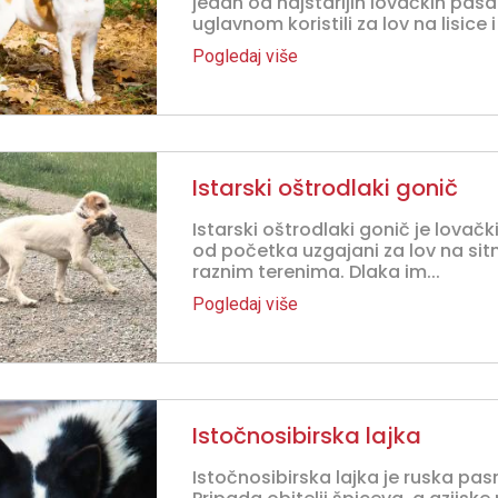
jedan od najstarijih lovačkih pasa
uglavnom koristili za lov na lisice i 
Pogledaj više
Istarski oštrodlaki gonič
Istarski oštrodlaki gonič je lovačk
od početka uzgajani za lov na sitn
raznim terenima. Dlaka im...
Pogledaj više
Istočnosibirska lajka
Istočnosibirska lajka je ruska pas