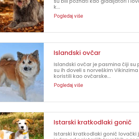
su bili poznati kao gladijatori i lo
k...
Pogledaj više
Islandski ovčar
Islandski ovčar je pasmina čiji su 
su ih doveli s norveškim Vikinzim
koristili kao ovčarske...
Pogledaj više
Istarski kratkodlaki gonič
Istarski kratkodlaki gonič lovački j