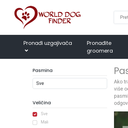
Pronađi uzgajivača
Pronađite
groomera
Pa
Pasmina
Ako tr
više o
pasmin
Veličina
odgov
Sve
Mali