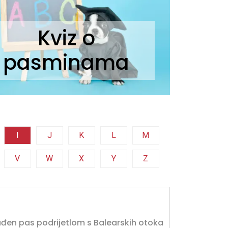
Kviz o
pasminama
I
J
K
L
M
V
W
X
Y
Z
rađen pas podrijetlom s Balearskih otoka