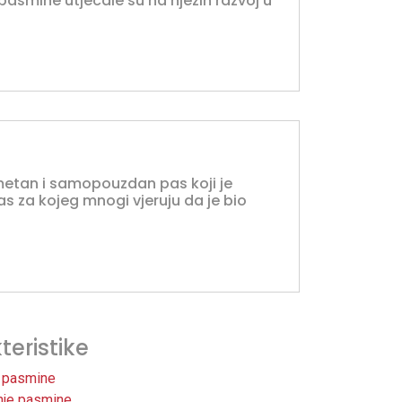
 pasmine utjecale su na njezin razvoj u
pametan i samopouzdan pas koji je
as za kojeg mnogi vjeruju da je bio
teristike
 pasmine
nje pasmine