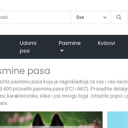
Udomi
Pasmine
Kvizovi
psa
smine pasa
ažite pasminu pasa koja je najprikladnija za vas i vaš nači
d 400 priznatih pasmina pasa (FCI i AKC). Pronađite detaljn
e, karakteristike, slike i još mnogo toga. Istražite popis 
ara.