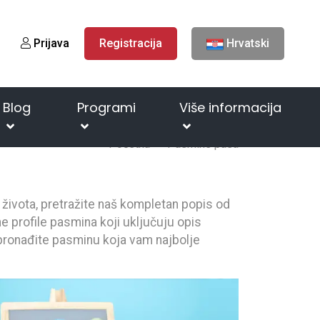
Prijava
Registracija
Hrvatski
Blog
Programi
Više informacija
Početna
Pasmine pasa
n života, pretražite naš kompletan popis od
e profile pasmina koji uključuju opis
i pronađite pasminu koja vam najbolje