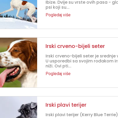
Ibize. Dvije su vrste ovih pasa - gl
psi koji su...
Pogledaj više
Irski crveno-bijeli seter
Irski crveno-bijeli seter je srednje 
U usporedbi sa svojim rođakom irs
niži. Ovi pti...
Pogledaj više
Irski plavi terijer
Irski plavi terijer (Kerry Blue Terr