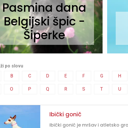
Pasmina dana
Belgijski špic -
Šiperke
ži po slovu
B
C
D
E
F
G
H
O
P
Q
R
S
T
U
Ibički gonič
Ibički gonič je mršav i atletsko g