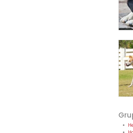
Gru
He
Ho