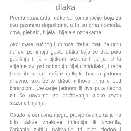
dlaka
Prema standardu, neke su kombinacije boja za
ovu pasminu dopuštene, a to su crna i smeđa,
crna, piebald, bijela i bijela s oznakama.
Ako imate kućnog ljubimca, treba imati na umu
da ovi psi imaju gustu dlaku koja se dva puta
godišnje linja - tijekom sezone linjanja. U to
vrijeme ovi psi odbacuju cijelu poddlaku, i tada
biste ih trebali češće četkati, barem jednom
dnevno, ako želite držati njihovo linjanje pod
kontrolom. Četkanje jednom ili dva puta tjedno
bit će dovoljno za održavanje dlake izvan
sezone linjanja.
Ostalo je osnovna njega, provjeravanje ušiju na
bilo kakve znakove infekcije ili crvenila,
četkanje zubiju najmanje tri puta tjedno i