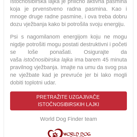
Istočnosibirska lajka je prilično aktivna pasmina
koja je prvenstveno radna pasmina. Kao i
mnoge druge radne pasmine, i ova treba dobru
dozu vježbanja kako bi potrošila svoju energiju.
Psi s nagomilanom energijom koju ne mogu
nigdje potrošiti mogu postati destruktivni i početi
se loše ponašati. Osigurajte da
vaša
istočnosibirska lajka
ima barem 45 minuta
pravilnog vježbanja. Imajte na umu da svog psa
ne vježbate kad je prevruće jer bi lako mogli
dobiti toplotni udar.
PRETRAŽITE UZGAJIVAČE 
ISTOČNOSIBIRSKIH LAJKI
World Dog Finder team