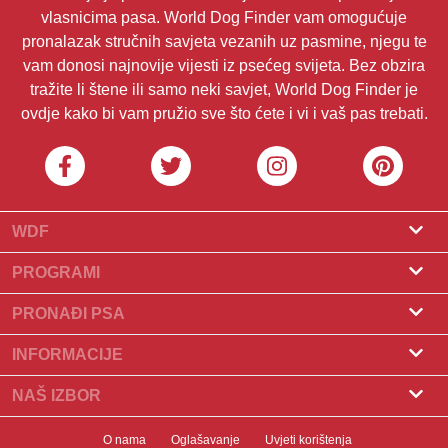
vlasnicima pasa. World Dog Finder vam omogućuje
pronalazak stručnih savjeta vezanih uz pasmine, njegu te
vam donosi najnovije vijesti iz psećeg svijeta. Bez obzira
tražite li štene ili samo neki savjet, World Dog Finder je
ovdje kako bi vam pružio sve što ćete i vi i vaš pas trebati.
WDF
O nama
PROGRAMI
Što je World Dog Finder
Program za uzgajivače
PRONAĐI PSA
Koje saveze prihvaćamo?
Program za groomere
Pronađite uzgajivača
INFORMACIJE
Kontakt
Psi na prodaju
Pasmine
NAŠ IZBOR
Naši partneri
Pronađite leglo
Popularni članci
Što učiniti ako vaš pas pojede čokoladu?
Newsletter
O nama
Oglašavanje
Uvjeti korištenja
Udomljavanje pasa