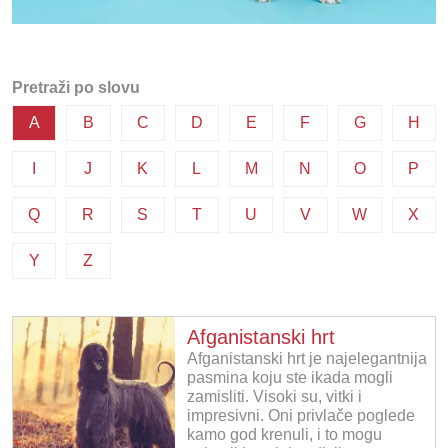
Pretraži po slovu
A
B
C
D
E
F
G
H
I
J
K
L
M
N
O
P
Q
R
S
T
U
V
W
X
Y
Z
Afganistanski hrt
Afganistanski hrt je najelegantnija
pasmina koju ste ikada mogli
zamisliti. Visoki su, vitki i
impresivni. Oni privlače poglede
kamo god krenuli, i to mogu