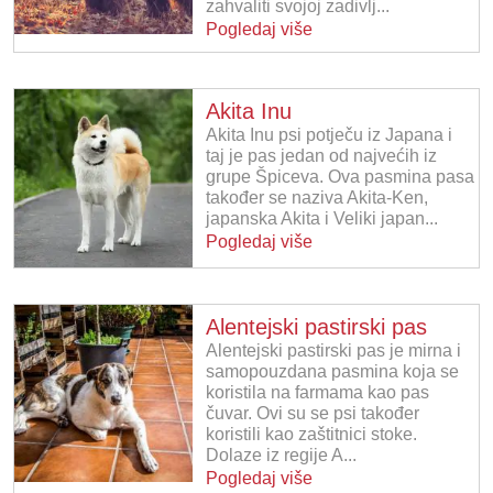
zahvaliti svojoj zadivlj...
Pogledaj više
Akita Inu
Akita Inu psi potječu iz Japana i
taj je pas jedan od najvećih iz
grupe Špiceva. Ova pasmina pasa
također se naziva Akita-Ken,
japanska Akita i Veliki japan...
Pogledaj više
Alentejski pastirski pas
Alentejski pastirski pas je mirna i
samopouzdana pasmina koja se
koristila na farmama kao pas
čuvar. Ovi su se psi također
koristili kao zaštitnici stoke.
Dolaze iz regije A...
Pogledaj više