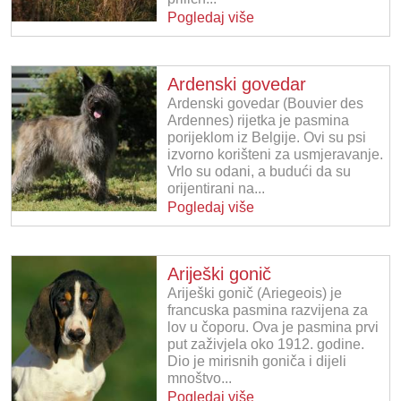
Pogledaj više
Ardenski govedar
Ardenski govedar (Bouvier des
Ardennes) rijetka je pasmina
porijeklom iz Belgije. Ovi su psi
izvorno korišteni za usmjeravanje.
Vrlo su odani, a budući da su
orijentirani na...
Pogledaj više
Ariješki gonič
Ariješki gonič (Ariegeois) je
francuska pasmina razvijena za
lov u čoporu. Ova je pasmina prvi
put zaživjela oko 1912. godine.
Dio je mirisnih goniča i dijeli
mnoštvo...
Pogledaj više