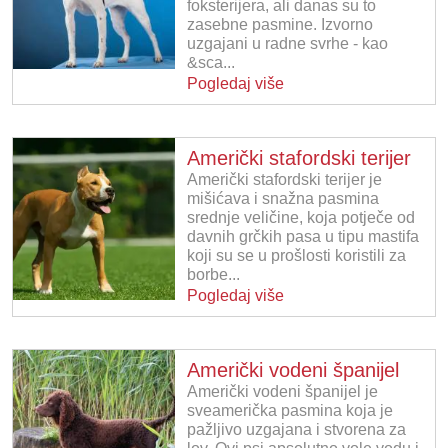
foksterijera, ali danas su to
zasebne pasmine. Izvorno
uzgajani u radne svrhe - kao
&sca...
Pogledaj više
Američki stafordski terijer
Američki stafordski terijer je
mišićava i snažna pasmina
srednje veličine, koja potječe od
davnih grčkih pasa u tipu mastifa
koji su se u prošlosti koristili za
borbe...
Pogledaj više
Američki vodeni španijel
Američki vodeni španijel je
sveamerička pasmina koja je
pažljivo uzgajana i stvorena za