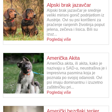
Alpski brak jazavčar
Alpski brak jazavčar je srednje
veliki mirisni gonič podrijetlom iz
Austrije. Ovi su psi korišteni za
praćenje ranjenih životinja poput
jelena, zečeva i lisica. Bili su
izuz...
Pogledaj više
Američka Akita
Američka akita, ili akita, kako je
nazivaju u SAD-u, neustrašiva je i
impresivna pasmina koja je
poznata po svojoj odanosti. Ovi
psi imaju dominantnu i izuzetno
zaštitničku pri...
Pogledaj više
Američki bezdlaki terijer