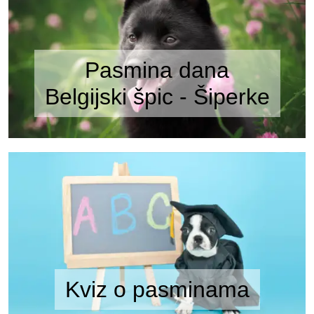
Pasmina dana
Belgijski špic - Šiperke
Kviz o pasminama