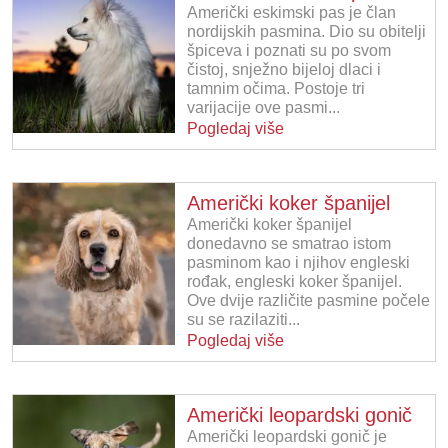
Američki eskimski pas je član
nordijskih pasmina. Dio su obitelji
špiceva i poznati su po svom
čistoj, snježno bijeloj dlaci i
tamnim očima. Postoje tri
varijacije ove pasmi...
Pogledaj više
Američki koker španijel
Američki koker španijel
donedavno se smatrao istom
pasminom kao i njihov engleski
rođak, engleski koker španijel.
Ove dvije različite pasmine počele
su se razilaziti...
Pogledaj više
Američki leopardski gonič
Američki leopardski gonič je