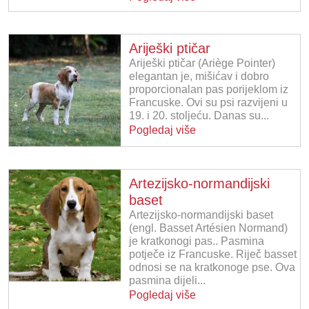
Ariješki ptičar
Ariješki ptičar (Ariège Pointer)
elegantan je, mišićav i dobro
proporcionalan pas porijeklom iz
Francuske. Ovi su psi razvijeni u
19. i 20. stoljeću. Danas su...
Pogledaj više
Artezijsko-normandijski
baset
Artezijsko-normandijski baset
(engl. Basset Artésien Normand)
je kratkonogi pas.. Pasmina
potječe iz Francuske. Riječ basset
odnosi se na kratkonoge pse. Ova
pasmina dijeli...
Pogledaj više