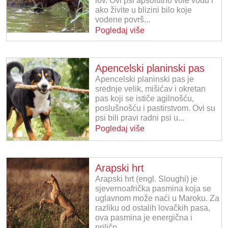
lov. Ovi psi apsolutno vole vodu i
ako živite u blizini bilo koje
vodene površ...
Pogledaj više
Apencelski planinski pas
Apencelski planinski pas je
srednje velik, mišićav i okretan
pas koji se ističe agilnošću,
poslušnošću i pastirstvom. Ovi su
psi bili pravi radni psi u...
Pogledaj više
Arapski hrt
Arapski hrt (engl. Sloughi) je
sjevernoafrička pasmina koja se
uglavnom može naći u Maroku. Za
razliku od ostalih lovačkih pasa,
ova pasmina je energična i
priličn...