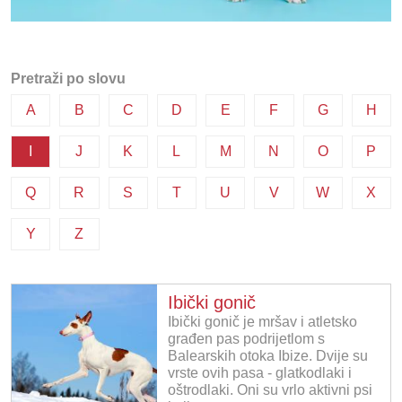
Pretraži po slovu
A
B
C
D
E
F
G
H
I
J
K
L
M
N
O
P
Q
R
S
T
U
V
W
X
Y
Z
Ibički gonič
Ibički gonič je mršav i atletsko
građen pas podrijetlom s
Balearskih otoka Ibize. Dvije su
vrste ovih pasa - glatkodlaki i
oštrodlaki. Oni su vrlo aktivni psi