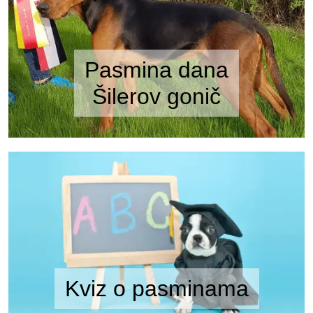
Pasmina dana
Šilerov gonič
Kviz o pasminama