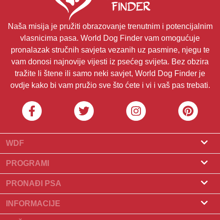
Naša misija je pružiti obrazovanje trenutnim i potencijalnim
vlasnicima pasa. World Dog Finder vam omogućuje
pronalazak stručnih savjeta vezanih uz pasmine, njegu te
vam donosi najnovije vijesti iz psećeg svijeta. Bez obzira
tražite li štene ili samo neki savjet, World Dog Finder je
ovdje kako bi vam pružio sve što ćete i vi i vaš pas trebati.
WDF
O nama
PROGRAMI
Što je World Dog Finder
Program za uzgajivače
PRONAĐI PSA
Koje saveze prihvaćamo?
Program za groomere
Pronađite uzgajivača
INFORMACIJE
Kontakt
Psi na prodaju
Pasmine