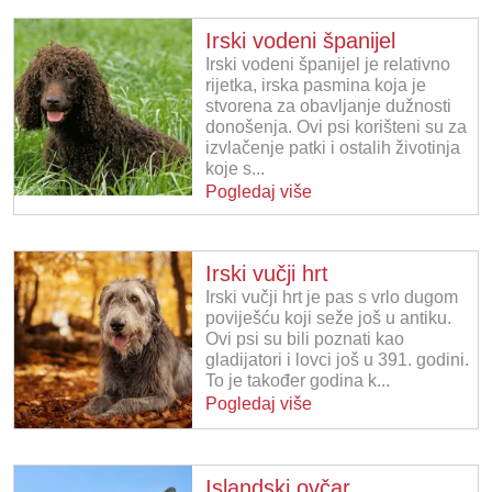
Irski vodeni španijel
Irski vodeni španijel je relativno
rijetka, irska pasmina koja je
stvorena za obavljanje dužnosti
donošenja. Ovi psi korišteni su za
izvlačenje patki i ostalih životinja
koje s...
Pogledaj više
Irski vučji hrt
Irski vučji hrt je pas s vrlo dugom
poviješću koji seže još u antiku.
Ovi psi su bili poznati kao
gladijatori i lovci još u 391. godini.
To je također godina k...
Pogledaj više
Islandski ovčar