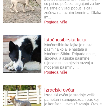
su psi od početka uzgajani za lov
na sitne divljači poput lisica i
zečeva na raznim terenima. Dlaka
im...
Pogledaj više
Istočnosibirska lajka
Istočnosibirska lajka je ruska
pasmina koja je nastala u
Istočnom Sibiru. Pripada obitelji
špiceva, a azijske pasmine
utjecale su na njezin razvoj u
modernu pasminu. ...
Pogledaj više
Izraelski ovčar
Izraelski ovčar je srednje velik
pametan i samopouzdan pas koji
je korišten u svrhu čuvanja. Ovo je