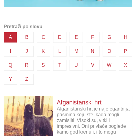
Pretraži po slovu
A
B
C
D
E
F
G
H
I
J
K
L
M
N
O
P
Q
R
S
T
U
V
W
X
Y
Z
Afganistanski hrt
Afganistanski hrt je najelegantnija
pasmina koju ste ikada mogli
zamisliti. Visoki su, vitki i
impresivni. Oni privlače poglede
kamo god krenuli, i to mogu