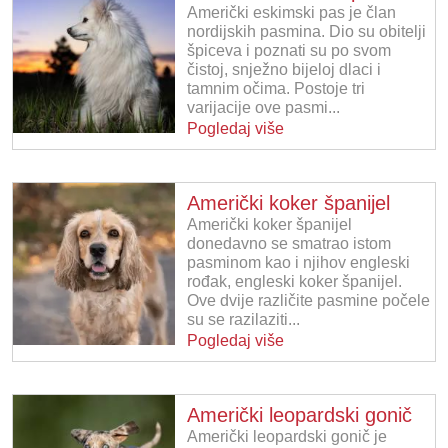
Američki eskimski pas je član
nordijskih pasmina. Dio su obitelji
špiceva i poznati su po svom
čistoj, snježno bijeloj dlaci i
tamnim očima. Postoje tri
varijacije ove pasmi...
Pogledaj više
Američki koker španijel
Američki koker španijel
donedavno se smatrao istom
pasminom kao i njihov engleski
rođak, engleski koker španijel.
Ove dvije različite pasmine počele
su se razilaziti...
Pogledaj više
Američki leopardski gonič
Američki leopardski gonič je