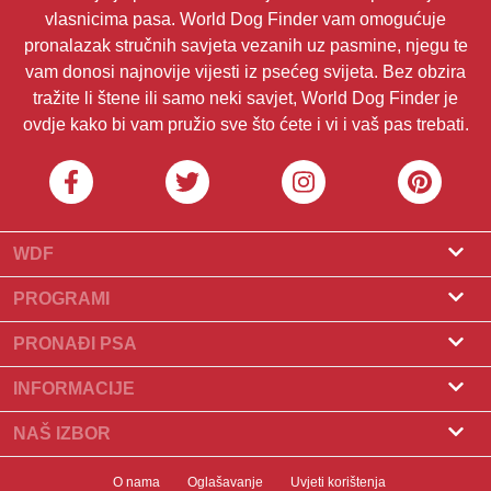
vlasnicima pasa. World Dog Finder vam omogućuje
pronalazak stručnih savjeta vezanih uz pasmine, njegu te
vam donosi najnovije vijesti iz psećeg svijeta. Bez obzira
tražite li štene ili samo neki savjet, World Dog Finder je
ovdje kako bi vam pružio sve što ćete i vi i vaš pas trebati.
WDF
O nama
PROGRAMI
Što je World Dog Finder
Program za uzgajivače
PRONAĐI PSA
Koje saveze prihvaćamo?
Program za groomere
Pronađite uzgajivača
INFORMACIJE
Kontakt
Psi na prodaju
Pasmine
NAŠ IZBOR
Naši partneri
Pronađite leglo
Popularni članci
Što učiniti ako vaš pas pojede čokoladu?
Newsletter
O nama
Oglašavanje
Uvjeti korištenja
Udomljavanje pasa