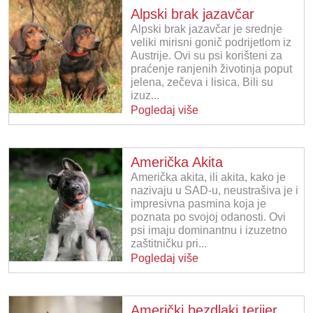
Alpski brak jazavčar
Alpski brak jazavčar je srednje
veliki mirisni gonič podrijetlom iz
Austrije. Ovi su psi korišteni za
praćenje ranjenih životinja poput
jelena, zečeva i lisica. Bili su
izuz...
Pogledaj više
Američka Akita
Američka akita, ili akita, kako je
nazivaju u SAD-u, neustrašiva je i
impresivna pasmina koja je
poznata po svojoj odanosti. Ovi
psi imaju dominantnu i izuzetno
zaštitničku pri...
Pogledaj više
Američki bezdlaki terijer