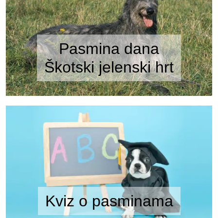
Pasmina dana
Škotski jelenski hrt
Kviz o pasminama