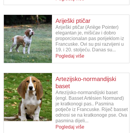
Ariješki ptičar
Ariješki ptičar (Ariège Pointer)
elegantan je, mišićav i dobro
proporcionalan pas porijeklom iz
Francuske. Ovi su psi razvijeni u
19. i 20. stoljeću. Danas su...
Pogledaj više
Artezijsko-normandijski
baset
Artezijsko-normandijski baset
(engl. Basset Artésien Normand)
je kratkonogi pas.. Pasmina
potječe iz Francuske. Riječ basset
odnosi se na kratkonoge pse. Ova
pasmina dijeli...
Pogledaj više