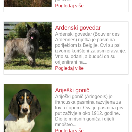
Pogledaj više
Ardenski govedar
Ardenski govedar (Bouvier des
Ardennes) rijetka je pasmina
porijeklom iz Belgije. Ovi su psi
izvorno korišteni za usmjeravanje.
Vrlo su odani, a budući da su
orijentirani na...
Pogledaj više
Ariješki gonič
Ariješki gonič (Ariegeois) je
francuska pasmina razvijena za
lov u čoporu. Ova je pasmina prvi
put zaživjela oko 1912. godine.
Dio je mirisnih goniča i dijeli
mnoštvo...
Pogledaj više