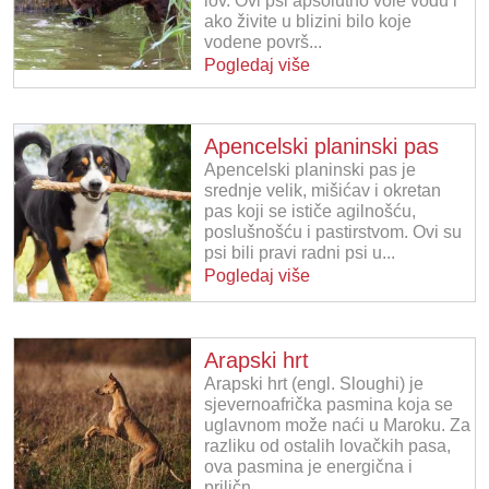
lov. Ovi psi apsolutno vole vodu i
ako živite u blizini bilo koje
vodene površ...
Pogledaj više
Apencelski planinski pas
Apencelski planinski pas je
srednje velik, mišićav i okretan
pas koji se ističe agilnošću,
poslušnošću i pastirstvom. Ovi su
psi bili pravi radni psi u...
Pogledaj više
Arapski hrt
Arapski hrt (engl. Sloughi) je
sjevernoafrička pasmina koja se
uglavnom može naći u Maroku. Za
razliku od ostalih lovačkih pasa,
ova pasmina je energična i
priličn...