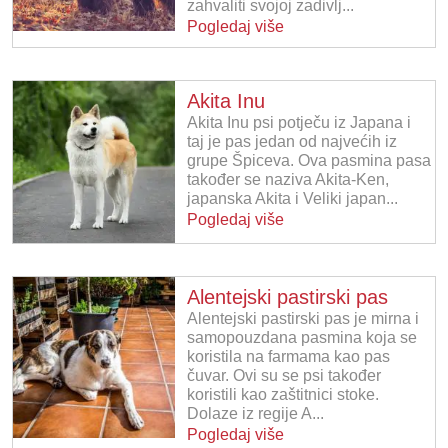
zahvaliti svojoj zadivlj...
Pogledaj više
Akita Inu
Akita Inu psi potječu iz Japana i
taj je pas jedan od najvećih iz
grupe Špiceva. Ova pasmina pasa
također se naziva Akita-Ken,
japanska Akita i Veliki japan...
Pogledaj više
Alentejski pastirski pas
Alentejski pastirski pas je mirna i
samopouzdana pasmina koja se
koristila na farmama kao pas
čuvar. Ovi su se psi također
koristili kao zaštitnici stoke.
Dolaze iz regije A...
Pogledaj više