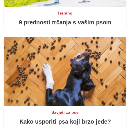
Trening
9 prednosti trčanja s vašim psom
Savjeti za pse
Kako usporiti psa koji brzo jede?