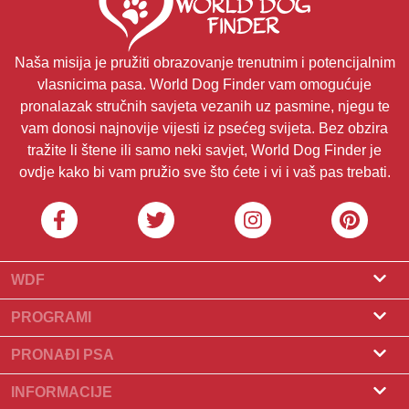
Naša misija je pružiti obrazovanje trenutnim i potencijalnim
vlasnicima pasa. World Dog Finder vam omogućuje
pronalazak stručnih savjeta vezanih uz pasmine, njegu te
vam donosi najnovije vijesti iz psećeg svijeta. Bez obzira
tražite li štene ili samo neki savjet, World Dog Finder je
ovdje kako bi vam pružio sve što ćete i vi i vaš pas trebati.
WDF
O nama
PROGRAMI
Što je World Dog Finder
Program za uzgajivače
PRONAĐI PSA
Koje saveze prihvaćamo?
Program za groomere
Pronađite uzgajivača
INFORMACIJE
Kontakt