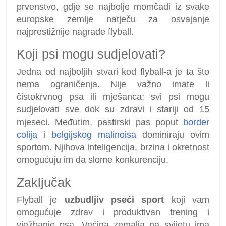
prvenstvo, gdje se najbolje momčadi iz svake
europske zemlje natječu za osvajanje
najprestižnije nagrade flyball.
Koji psi mogu sudjelovati?
Jedna od najboljih stvari kod flyball-a je ta što
nema ograničenja. Nije važno imate li
čistokrvnog psa ili mješanca; svi psi mogu
sudjelovati sve dok su zdravi i stariji od 15
mjeseci. Međutim, pastirski pas poput
border
colija
i
belgijskog malinoisa
dominiraju ovim
sportom. Njihova inteligencija, brzina i okretnost
omogućuju im da slome konkurenciju.
Zaključak
Flyball je
uzbudljiv pseći sport
koji vam
omogućuje zdrav i produktivan trening i
vježbanje psa. Većina zemalja na svijetu ima