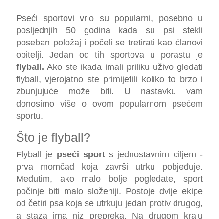
Pseći sportovi vrlo su popularni, posebno u
posljednjih 50 godina kada su psi stekli
poseban položaj i počeli se tretirati kao ćlanovi
obitelji. Jedan od tih sportova u porastu je
flyball.
Ako ste ikada imali priliku uživo gledati
flyball, vjerojatno ste primijetili koliko to brzo i
zbunjujuće može biti. U nastavku vam
donosimo više o ovom popularnom psećem
sportu.
Što je flyball?
Flyball je
pseći sport
s jednostavnim ciljem -
prva momčad koja završi utrku pobjeđuje.
Međutim, ako malo bolje pogledate, sport
počinje biti malo složeniji. Postoje dvije ekipe
od četiri psa koja se utrkuju jedan protiv drugog,
a staza ima niz prepreka. Na drugom kraju