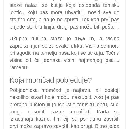
staze nalazi se kutija koja oslobađa tenisku
lopticu koju pas mora uhvatiti i nositi sve do
startne crte, a da je ne spusti. Tek kad prvi pas
prijeđe startnu liniju, drugi pas može biti pušten.
Ukupna duljina staze je
15,5 m
, a visina
zapreka mjeri se za svaku utrku. Visina se mora
prilagoditi na temelju pasa koji se utrkuju. Točna
visina bit će jednaka visini najmanjeg psa u
ramenu.
Koja momčad pobjeđuje?
Pobjednička momčad je najbrža, ali postoji
nekoliko stvari koje mogu nastupiti. Ako je pas
prerano pušten ili je ispustio tenisku loptu, suci
mogu dosuditi kazne momčadi. Kada se
izračunaju kazne, tim čiji su psi utrku završili
prvi može zapravo završiti kao drugi. Bitno je da