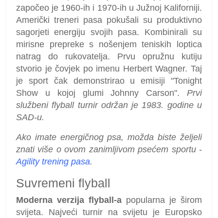
započeo je 1960-ih i 1970-ih u Južnoj Kaliforniji.
Američki treneri pasa pokušali su produktivno
sagorjeti energiju svojih pasa. Kombinirali su
mirisne prepreke s nošenjem teniskih loptica
natrag do rukovatelja. Prvu opružnu kutiju
stvorio je čovjek po imenu Herbert Wagner. Taj
je sport čak demonstrirao u emisiji "Tonight
Show u kojoj glumi Johnny Carson".
Prvi
službeni flyball turnir održan je 1983. godine u
SAD-u.
Ako imate energičnog psa, možda biste željeli
znati više o ovom zanimljivom psećem sportu -
Agility trening pasa
.
Suvremeni flyball
Moderna verzija flyball-a
popularna je širom
svijeta. Najveći turnir na svijetu je Europsko