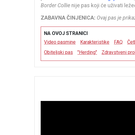
Border Collie
nije pas koji će uživati lež
ZABAVNA ČINJENICA:
Ovaj pas je prika
NA OVOJ STRANICI
Video pasmine
Karakteristike
FAQ
Čet
Obiteljski pas
"Herding"
Zdravstveni pr