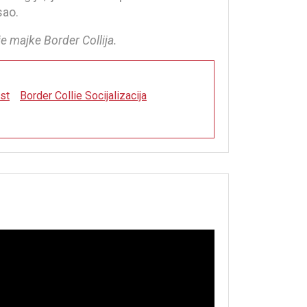
sao.
je majke Border Collija.
st
Border Collie Socijalizacija