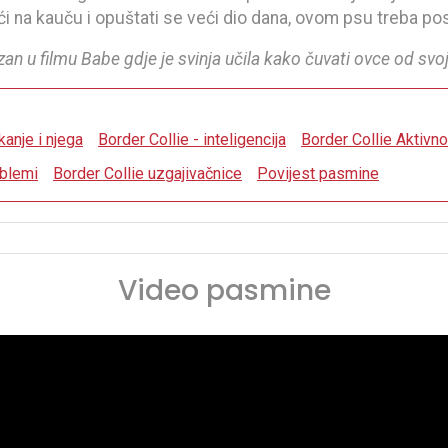
eći na kauču i opuštati se veći dio dana, ovom psu treba po
zan u filmu Babe gdje je svinja učila kako čuvati ovce od svo
kanje i njega
Border Collie - inteligencija
Border Collie Aktivno
oblemi
Border Collie uzgajivačnice
Povijest pasmine
Video pasmine