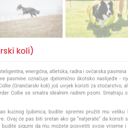
ski koli)
 inteligentna, energična, atletska, radna i ovčarska pasmin
e pasmine označuje djelomično škotsko naslijeđe - riječ
ie (Graničarski koli) još uvijek koristi za stočarstvo, ali i
order Collie se smatra idealnim radnim psom. Smatraju 
o kućnog ljubimca, budite spremni pružiti mu veliku k
ve. Ovaj će pas biti sretan ako ga "natjerate" da koristi 
, budite sigurni da mu možete posvetiti svoje vrijeme i e