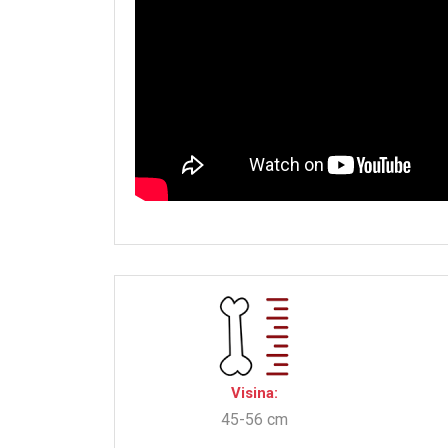
Visina:
45-56 cm