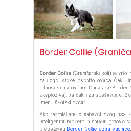
Border Collie (Graničar
Border Collie
(Graničarski koli) je vrlo
za uzgoj stoke, osobito ovaca. Čak i im
odnosi se na ovčare. Danas se Border Coll
eksploziva), pa čak i za spašavanje. B
imenu škotski ovčar.
Ako razmišljate o nabavci ovog psa ka
inteligentni, možete ih naučiti gotovo s
pretraživati
Border Collie uzgajivačnice