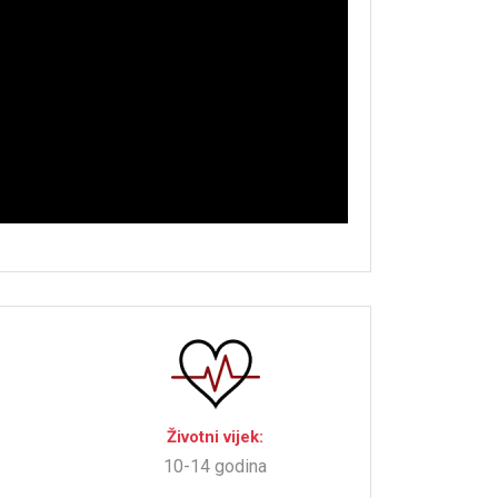
Životni vijek:
10-14 godina