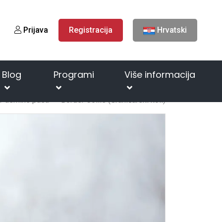
Prijava
Registracija
Hrvatski
Blog
Programi
Više informacija
Pasmine pasa
Border Collie (Graničarski koli)