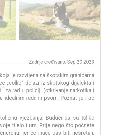
Zadnje uređivano: Sep 20 2023
a koja je razvijena na škotskim granicama
 „collie“ dolazi iz škotskog dijalekta i
 za rad u policiji (otkrivanje narkotika i
se idealnim radnim psom. Poznat je i po
oličinu vježbanja. Budući da su toliko
svoje tijelo i um. Prije nego što počnete
nergiju, jer će inače pas biti nesretan.