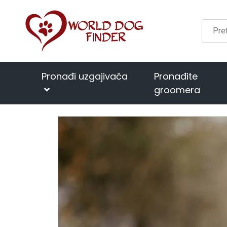
Pronađi uzgajivača
Pronađite
groomera