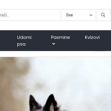
Udomi
Pasmine
Kvizovi
psa
Početna