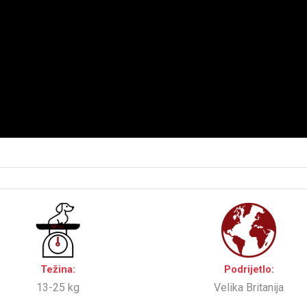
Težina:
Podrijetlo:
13-25 kg
Velika Britanija