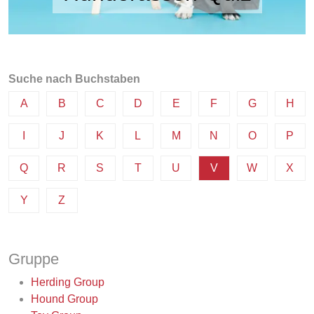
Suche nach Buchstaben
A
B
C
D
E
F
G
H
I
J
K
L
M
N
O
P
Q
R
S
T
U
V
W
X
Y
Z
Gruppe
Herding Group
Hound Group