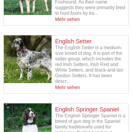
Foxhound. As their name
suggests they were primarily bred
to hunt foxes by tra...
Mehr sehen
English Setter
The English Setter is a medium-
size breed of dog. It is part of the
setter group, which includes the
red Irish Setters, Irish Red and
White Setters, and black-and-tan
Gordon Setters. It has been
descr...
Mehr sehen
English Springer Spaniel
The English Springer Spaniel is a
breed of gun dog in the Spaniel
family traditionally used for