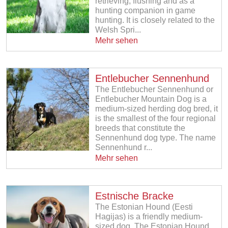
retrieving, flushing and as a
hunting companion in game
hunting. It is closely related to the
Welsh Spri...
Mehr sehen
Entlebucher Sennenhund
The Entlebucher Sennenhund or
Entlebucher Mountain Dog is a
medium-sized herding dog bred, it
is the smallest of the four regional
breeds that constitute the
Sennenhund dog type. The name
Sennenhund r...
Mehr sehen
Estnische Bracke
The Estonian Hound (Eesti
Hagijas) is a friendly medium-
sized dog. The Estonian Hound