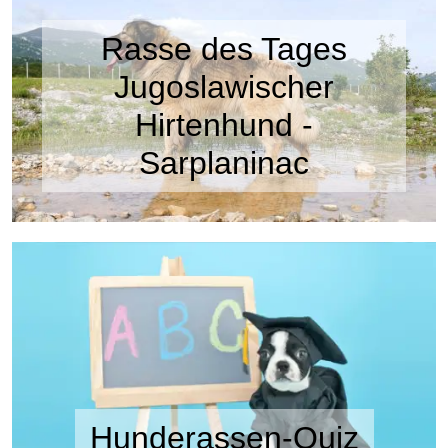
Rasse des Tages
Jugoslawischer
Hirtenhund -
Sarplaninac
Hunderassen-Quiz