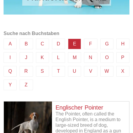
Suche nach Buchstaben
A
B
C
D
E
F
G
H
I
J
K
L
M
N
O
P
Q
R
S
T
U
V
W
X
Y
Z
Englischer Pointer
The Pointer, often called the
English Pointer, is a medium to
large-sized breed of dog,
developed in England as a gun