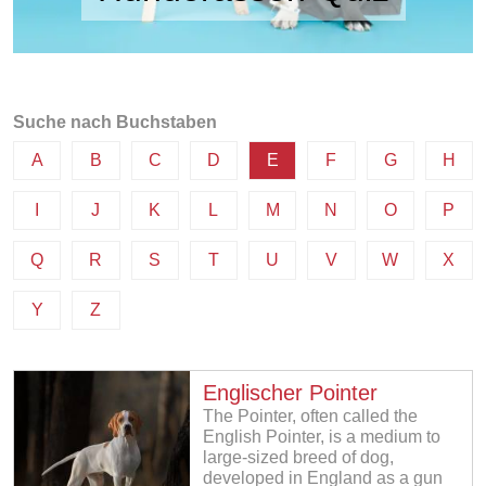
Suche nach Buchstaben
A
B
C
D
E
F
G
H
I
J
K
L
M
N
O
P
Q
R
S
T
U
V
W
X
Y
Z
Englischer Pointer
The Pointer, often called the
English Pointer, is a medium to
large-sized breed of dog,
developed in England as a gun