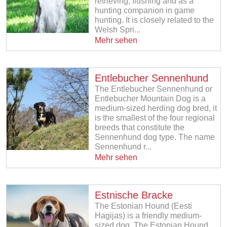
retrieving, flushing and as a
hunting companion in game
hunting. It is closely related to the
Welsh Spri...
Mehr sehen
Entlebucher Sennenhund
The Entlebucher Sennenhund or
Entlebucher Mountain Dog is a
medium-sized herding dog bred, it
is the smallest of the four regional
breeds that constitute the
Sennenhund dog type. The name
Sennenhund r...
Mehr sehen
Estnische Bracke
The Estonian Hound (Eesti
Hagijas) is a friendly medium-
sized dog. The Estonian Hound