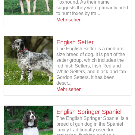
Foxhound. As their name
suggests they were primarily bred
to hunt foxes by tra...
Mehr sehen
English Setter
The English Setter is a medium-
size breed of dog. It is part of the
setter group, which includes the
red Irish Setters, Irish Red and
White Setters, and black-and-tan
Gordon Setters. It has been
descr...
Mehr sehen
English Springer Spaniel
The English Springer Spaniel is a
breed of gun dog in the Spaniel
family traditionally used for