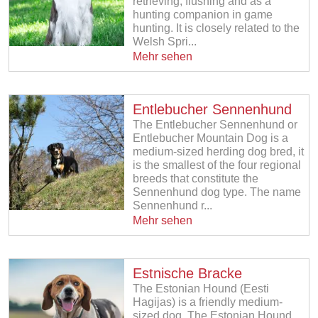
retrieving, flushing and as a
hunting companion in game
hunting. It is closely related to the
Welsh Spri...
Mehr sehen
Entlebucher Sennenhund
The Entlebucher Sennenhund or
Entlebucher Mountain Dog is a
medium-sized herding dog bred, it
is the smallest of the four regional
breeds that constitute the
Sennenhund dog type. The name
Sennenhund r...
Mehr sehen
Estnische Bracke
The Estonian Hound (Eesti
Hagijas) is a friendly medium-
sized dog. The Estonian Hound