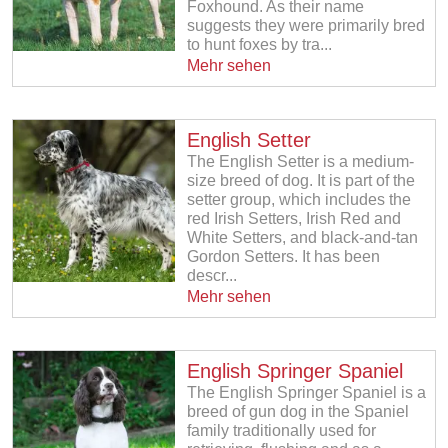
Foxhound. As their name
suggests they were primarily bred
to hunt foxes by tra...
Mehr sehen
English Setter
The English Setter is a medium-
size breed of dog. It is part of the
setter group, which includes the
red Irish Setters, Irish Red and
White Setters, and black-and-tan
Gordon Setters. It has been
descr...
Mehr sehen
English Springer Spaniel
The English Springer Spaniel is a
breed of gun dog in the Spaniel
family traditionally used for