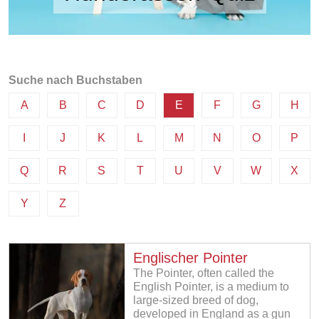
Suche nach Buchstaben
A
B
C
D
E
F
G
H
I
J
K
L
M
N
O
P
Q
R
S
T
U
V
W
X
Y
Z
Englischer Pointer
The Pointer, often called the
English Pointer, is a medium to
large-sized breed of dog,
developed in England as a gun