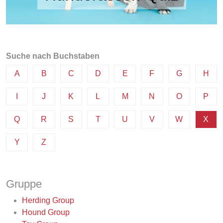
Suche nach Buchstaben
A
B
C
D
E
F
G
H
I
J
K
L
M
N
O
P
Q
R
S
T
U
V
W
X
Y
Z
Gruppe
Herding Group
Hound Group