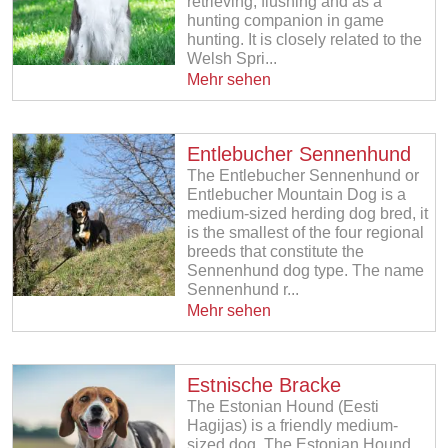
retrieving, flushing and as a
hunting companion in game
hunting. It is closely related to the
Welsh Spri...
Mehr sehen
Entlebucher Sennenhund
The Entlebucher Sennenhund or
Entlebucher Mountain Dog is a
medium-sized herding dog bred, it
is the smallest of the four regional
breeds that constitute the
Sennenhund dog type. The name
Sennenhund r...
Mehr sehen
Estnische Bracke
The Estonian Hound (Eesti
Hagijas) is a friendly medium-
sized dog. The Estonian Hound