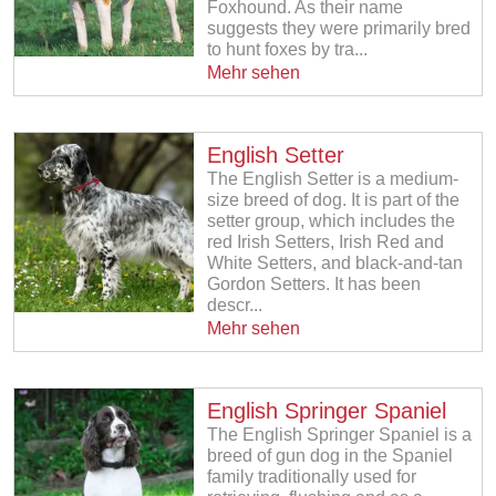
Foxhound. As their name
suggests they were primarily bred
to hunt foxes by tra...
Mehr sehen
English Setter
The English Setter is a medium-
size breed of dog. It is part of the
setter group, which includes the
red Irish Setters, Irish Red and
White Setters, and black-and-tan
Gordon Setters. It has been
descr...
Mehr sehen
English Springer Spaniel
The English Springer Spaniel is a
breed of gun dog in the Spaniel
family traditionally used for