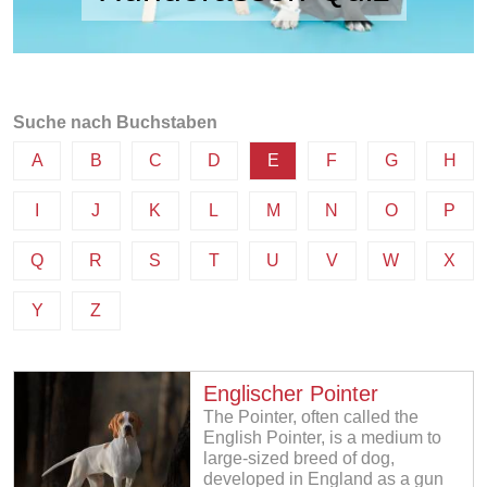
Suche nach Buchstaben
A
B
C
D
E
F
G
H
I
J
K
L
M
N
O
P
Q
R
S
T
U
V
W
X
Y
Z
Englischer Pointer
The Pointer, often called the
English Pointer, is a medium to
large-sized breed of dog,
developed in England as a gun