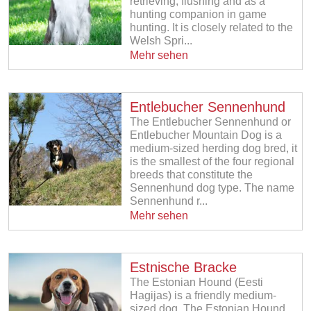
retrieving, flushing and as a
hunting companion in game
hunting. It is closely related to the
Welsh Spri...
Mehr sehen
Entlebucher Sennenhund
The Entlebucher Sennenhund or
Entlebucher Mountain Dog is a
medium-sized herding dog bred, it
is the smallest of the four regional
breeds that constitute the
Sennenhund dog type. The name
Sennenhund r...
Mehr sehen
Estnische Bracke
The Estonian Hound (Eesti
Hagijas) is a friendly medium-
sized dog. The Estonian Hound