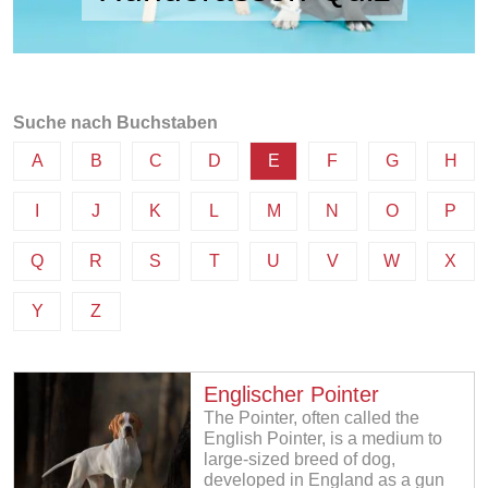
Suche nach Buchstaben
A
B
C
D
E
F
G
H
I
J
K
L
M
N
O
P
Q
R
S
T
U
V
W
X
Y
Z
Englischer Pointer
The Pointer, often called the
English Pointer, is a medium to
large-sized breed of dog,
developed in England as a gun