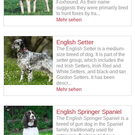
Foxhound. As their name
suggests they were primarily bred
to hunt foxes by tra...
Mehr sehen
English Setter
The English Setter is a medium-
size breed of dog. It is part of the
setter group, which includes the
red Irish Setters, Irish Red and
White Setters, and black-and-tan
Gordon Setters. It has been
descr...
Mehr sehen
English Springer Spaniel
The English Springer Spaniel is a
breed of gun dog in the Spaniel
family traditionally used for