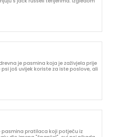
uju s jack russell terijerima. Izgledom
drevna je pasmina koja je zaživjela prije
psi još uvijek koriste za iste poslove, ali
 pasmina pratilaca koji potječu iz