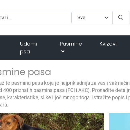
Udomi
Pasmine
Kvizovi
psa
smine pasa
ažite pasminu pasa koja je najprikladnija za vas i vaš nači
d 400 priznatih pasmina pasa (FCI i AKC). Pronađite detaljn
e, karakteristike, slike i još mnogo toga. Istražite popis 
ara.