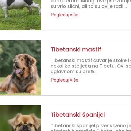
karakterom. Mnogi ove pse zamjenj
su vrlo slični, ali to su dvije razli...
Pogledaj više
Tibetanski mastif
Tibetanski mastif čuvar je stoke i 
nekoliko stoljeća na Tibetu. Ovi se 
uglavnom su pre&...
Pogledaj više
Tibetanski španijel
Tibetanski španijel prvenstveno je