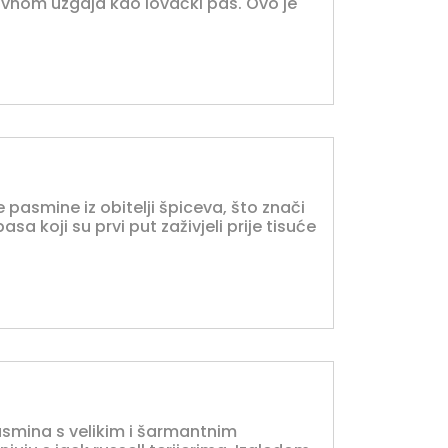
avnom uzgaja kao lovački pas. Ovo je
e pasmine iz obitelji špiceva, što znači
sa koji su prvi put zaživjeli prije tisuće
asmina s velikim i šarmantnim