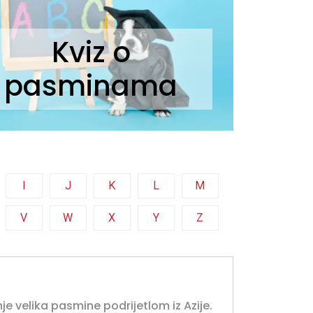
Kviz o
pasminama
I
J
K
L
M
V
W
X
Y
Z
e velika pasmine podrijetlom iz Azije.