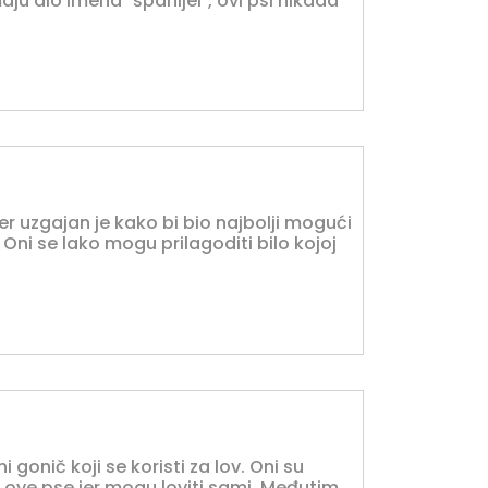
aju dio imena "španijel", ovi psi nikada
ijer uzgajan je kako bi bio najbolji mogući
. Oni se lako mogu prilagoditi bilo kojoj
ni gonič koji se koristi za lov. Oni su
le ove pse jer mogu loviti sami. Međutim,