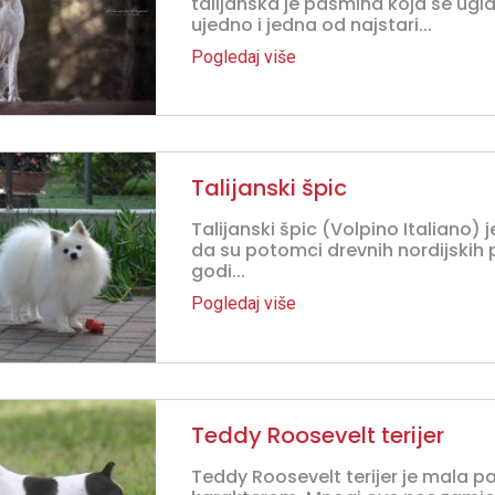
talijanska je pasmina koja se ugl
ujedno i jedna od najstari...
Pogledaj više
Talijanski špic
Talijanski špic (Volpino Italiano) j
da su potomci drevnih nordijskih pa
godi...
Pogledaj više
Teddy Roosevelt terijer
Teddy Roosevelt terijer je mala p