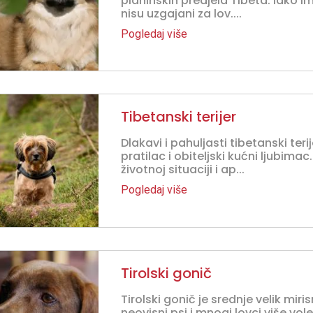
planinskih predjela Tibeta. Iako im
nisu uzgajani za lov....
Pogledaj više
Tibetanski terijer
Dlakavi i pahuljasti tibetanski ter
pratilac i obiteljski kućni ljubimac
životnoj situaciji i ap...
Pogledaj više
Tirolski gonič
Tirolski gonič je srednje velik miris
neovisni psi i mnogi lovci više vo