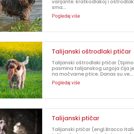
varijante: kratkodlakoj i oštrodlak
sma...
Pogledaj više
Talijanski oštrodlaki ptičar
Talijanski oštrodlaki ptičar (Spino
pasmina talijanskog uzgoja čija j
na močvarne ptice. Danas su ve...
Pogledaj više
Talijanski ptičar
Talijanski ptičar (engl.Bracco Ita