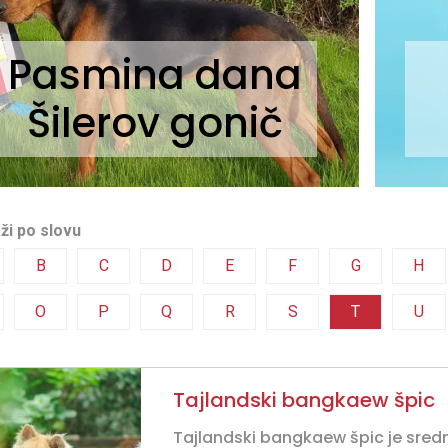
Pasmina dana
Šilerov gonič
ži po slovu
B
C
D
E
F
G
H
O
P
Q
R
S
T
U
Tajlandski bangkaew špic
Tajlandski bangkaew špic je srednj