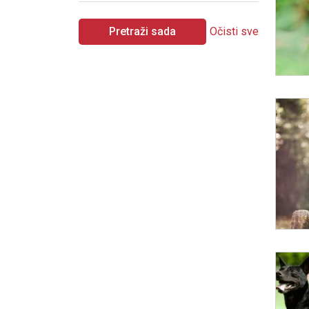
Pretraži sada
Očisti sve