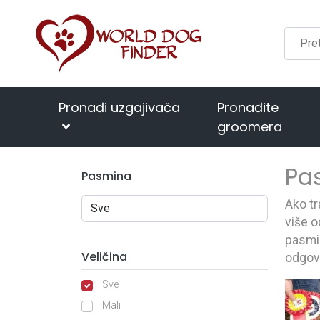
Pronađi uzgajivača
Pronađite
groomera
Pa
Pasmina
Ako tr
više o
pasmin
Veličina
odgov
Sve
Mali