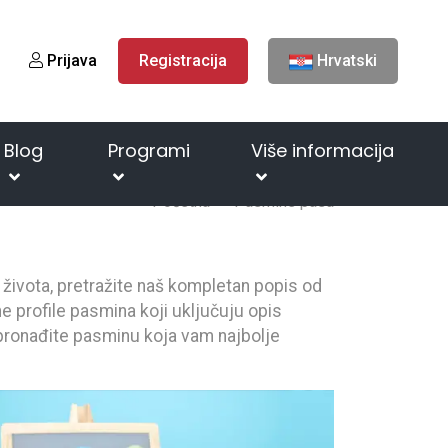
Prijava
Registracija
Hrvatski
Blog
Programi
Više informacija
Početna
Pasmine pasa
n života, pretražite naš kompletan popis od
e profile pasmina koji uključuju opis
i pronađite pasminu koja vam najbolje