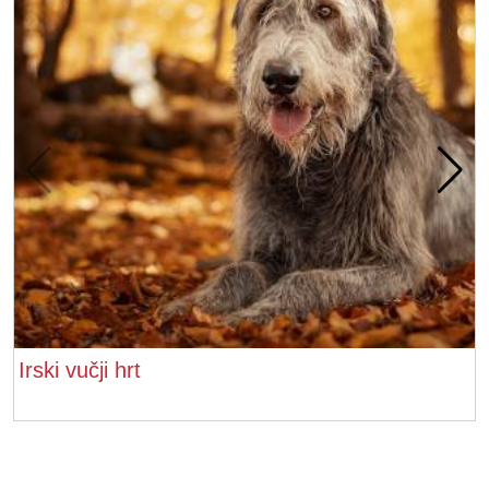
Irski vučji hrt