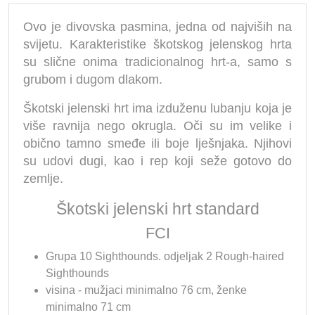
Ovo je divovska pasmina, jedna od najviših na
svijetu. Karakteristike škotskog jelenskog hrta
su slične onima tradicionalnog hrt-a, samo s
grubom i dugom dlakom.
Škotski jelenski hrt ima izduženu lubanju koja je
više ravnija nego okrugla. Oči su im velike i
obično tamno smeđe ili boje lješnjaka. Njihovi
su udovi dugi, kao i rep koji seže gotovo do
zemlje.
Škotski jelenski hrt standard
FCI
Grupa 10 Sighthounds. odjeljak 2 Rough-haired
Sighthounds
visina - mužjaci minimalno 76 cm, ženke
minimalno 71 cm