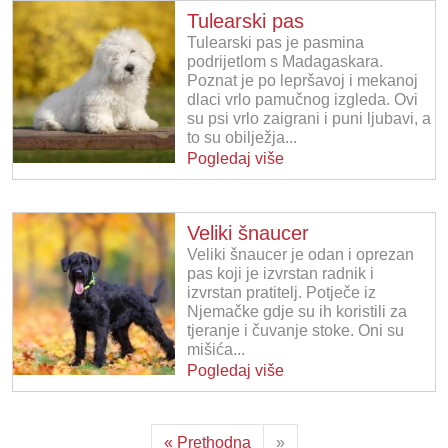
Tulearski pas
Tulearski pas je pasmina
podrijetlom s Madagaskara.
Poznat je po lepršavoj i mekanoj
dlaci vrlo pamučnog izgleda. Ovi
su psi vrlo zaigrani i puni ljubavi, a
to su obilježja...
Pogledaj više
Veliki šnaucer
Veliki šnaucer je odan i oprezan
pas koji je izvrstan radnik i
izvrstan pratitelj. Potječe iz
Njemačke gdje su ih koristili za
tjeranje i čuvanje stoke. Oni su
mišića...
Pogledaj više
« Prethodna
»