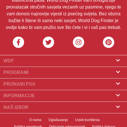
vlasnicima pasa. World Dog Finder vam omogućuje
pronalazak stručnih savjeta vezanih uz pasmine, njegu te
vam donosi najnovije vijesti iz psećeg svijeta. Bez obzira
tražite li štene ili samo neki savjet, World Dog Finder je
ovdje kako bi vam pružio sve što ćete i vi i vaš pas trebati.
WDF
O nama
PROGRAMI
Što je World Dog Finder
Program za uzgajivače
PRONAĐI PSA
Koje saveze prihvaćamo?
Program za groomere
Pronađite uzgajivača
INFORMACIJE
Kontakt
Psi na prodaju
Pasmine
NAŠ IZBOR
Naši partneri
Pronađite leglo
Popularni članci
Što učiniti ako vaš pas pojede čokoladu?
Newsletter
O nama
Oglašavanje
Uvjeti korištenja
Udomljavanje pasa
Novosti
10 najboljih pasa za stanove
Politika privatnosti
Odricanje odgovornosti
Politika linkova