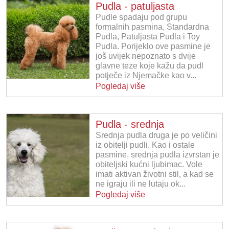
Pudla - patuljasta
Pudle spadaju pod grupu
formalnih pasmina, Standardna
Pudla, Patuljasta Pudla i Toy
Pudla. Porijeklo ove pasmine je
još uvijek nepoznato s dvije
glavne teze koje kažu da pudl
potječe iz Njemačke kao v...
Pogledaj više
Pudla - srednja
Srednja pudla druga je po veličini
iz obitelji pudli. Kao i ostale
pasmine, srednja pudla izvrstan je
obiteljski kućni ljubimac. Vole
imati aktivan životni stil, a kad se
ne igraju ili ne lutaju ok...
Pogledaj više