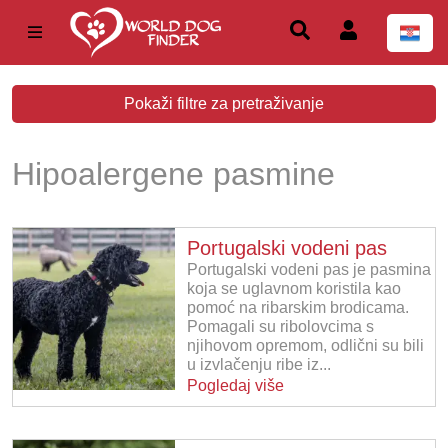
Pokaži filtre za pretraživanje
Hipoalergene pasmine
Portugalski vodeni pas
Portugalski vodeni pas je pasmina
koja se uglavnom koristila kao
pomoć na ribarskim brodicama.
Pomagali su ribolovcima s
njihovom opremom, odlični su bili
u izvlačenju ribe iz...
Pogledaj više