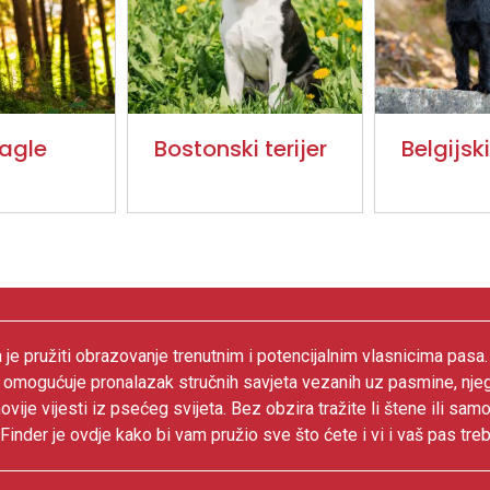
eagle
Bostonski terijer
Belgijski
 je pružiti obrazovanje trenutnim i potencijalnim vlasnicima pasa
 omogućuje pronalazak stručnih savjeta vezanih uz pasmine, nje
ovije vijesti iz psećeg svijeta. Bez obzira tražite li štene ili samo
inder je ovdje kako bi vam pružio sve što ćete i vi i vaš pas treb