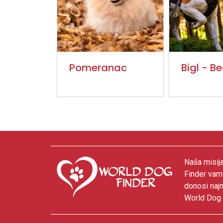
Pomeranac
Bigl - B
Naša misija
Finder vam
donosi najn
World Dog F