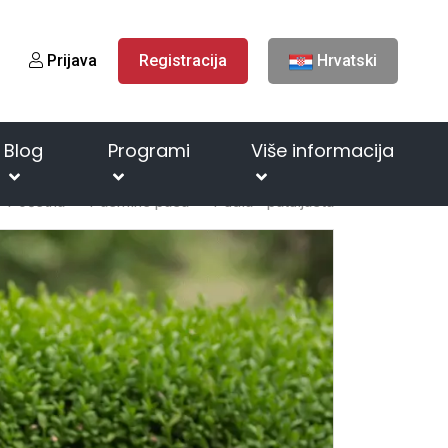
Prijava
Registracija
Hrvatski
Blog
Programi
Više informacija
Početna
Pasmine pasa
Pudla - patuljasta