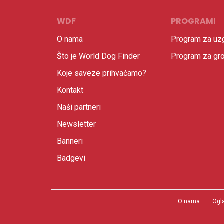
WDF
PROGRAMI
O nama
Program za uzg
Što je World Dog Finder
Program za gr
Koje saveze prihvaćamo?
Kontakt
Naši partneri
Newsletter
Banneri
Badgevi
O nama
Ogl