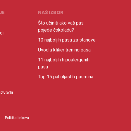
JE
NAŠ IZBOR
Što učiniti ako vaš pas
pojede čokoladu?
ci
10 najboljih pasa za stanove
Uvod u kliker trening pasa
11 najboljih hipoalergenih
pasa
e
Top 15 pahuljastih pasmina
izvoda
Politika linkova