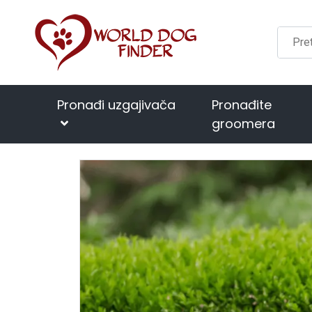
Pronađi uzgajivača
Pronađite
groomera