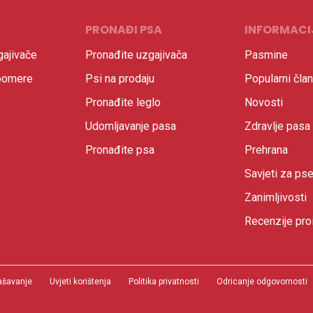
PRONAĐI PSA
INFORMACI
ajivače
Pronađite uzgajivača
Pasmine
oomere
Psi na prodaju
Popularni član
Pronađite leglo
Novosti
Udomljavanje pasa
Zdravlje pasa
Pronađite psa
Prehrana
Savjeti za ps
Zanimljivosti
Recenzije pro
ašavanje
Uvjeti korištenja
Politika privatnosti
Odricanje odgovornosti