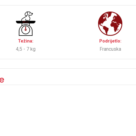
Težina:
Podrijetlo:
4,5 - 7 kg
Francuska
e