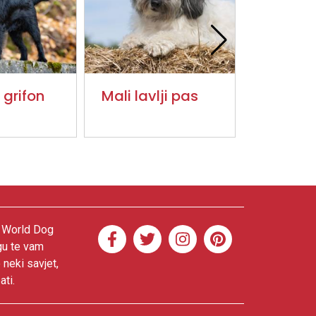
 grifon
Mali lavlji pas
Škotski 
. World Dog
gu te vam
 neki savjet,
ati.