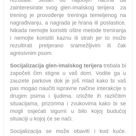
rezultate. Jedan od najboljih načina da
zainteresirate svog glen-imalskog terijera za
trening je provođenje treninga temeljenog na
nagrađivanju, a nagrada je hrana ili poslastice.
Nikada nemojte koristiti oštre metode treniranja
i nemojte koristiti kaznu ili strah jer to može
rezultirati pretjerano sramežljivim ili čak
agresivnim psom.
Socijalizacija glen-imalskog terijera
trebala bi
započeti čim stigne u vaš dom. Vodite ga u
zauzete parkove dok je još mlad kako bi vaš
pas mogao naučiti ispravne načine interakcije s
drugim psima i ljudima. Izložite ih različitim
situacijama, prizorima i zvukovima kako bi se
mogli osjećati sigurni u bilo kojoj budućoj
situaciji u kojoj će se naći.
Socijalizacija se može obaviti i kod kuće.