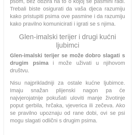
psom, bez obzira na to o kojoj se pasmini radi.
Trebali biste osigurati da vaša djeca razumiju
kako pristupiti psima ove pasmine i da razumiju
kako pravilno komunicirati i igrati se s njima.
Glen-imalski terijer i drugi kućni
ljubimci
Glen-imalski terijer se može dobro slagati s
drugim psima
i može uživati ​​u njihovom
društvu.
Nisu najprikladniji za ostale kućne ljubimce.
Imaju snažan plijenski nagon pa će
najvjerojatnije pokušati uloviti manje životinje
poput gerbila, hrčaka, vjeverica ili zečeva. Ako
se pravilno upoznaju od rane dobi, ovi se psi
mogu slagati odlični s drugim psima.