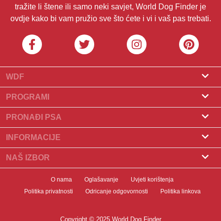
tražite li štene ili samo neki savjet, World Dog Finder je
ovdje kako bi vam pružio sve što ćete i vi i vaš pas trebati.
WDF
O nama
PROGRAMI
Što je World Dog Finder
Program za uzgajivače
PRONAĐI PSA
Koje saveze prihvaćamo?
Program za groomere
Pronađite uzgajivača
INFORMACIJE
Kontakt
Psi na prodaju
Pasmine
NAŠ IZBOR
Naši partneri
Pronađite leglo
Popularni članci
Što učiniti ako vaš pas pojede čokoladu?
Newsletter
O nama
Oglašavanje
Uvjeti korištenja
Udomljavanje pasa
Novosti
10 najboljih pasa za stanove
Politika privatnosti
Odricanje odgovornosti
Politika linkova
Banneri
Pronađite psa
Zdravlje pasa
Uvod u kliker trening pasa
Badgevi
Copyright © 2025 World Dog Finder
Prehrana