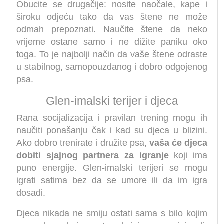
Obucite se drugačije: nosite naočale, kape i
široku odjeću tako da vas štene ne može
odmah prepoznati. Naučite štene da neko
vrijeme ostane samo i ne dižite paniku oko
toga. To je najbolji način da vaše štene odraste
u stabilnog, samopouzdanog i dobro odgojenog
psa.
Glen-imalski terijer i djeca
Rana socijalizacija i pravilan trening mogu ih
naučiti ponašanju čak i kad su djeca u blizini.
Ako dobro trenirate i družite psa,
vaša će djeca
dobiti sjajnog partnera za igranje
koji ima
puno energije. Glen-imalski terijeri se mogu
igrati satima bez da se umore ili da im igra
dosadi.
Djeca nikada ne smiju ostati sama s bilo kojim