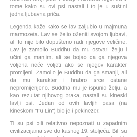
tome kako su ovi psi nastali i to je u suštini
jedna ljubavna priča.
Legenda kaže kako se lav zaljubio u majmuna
marmozeta. Lav se želio oženiti svojom ljubavi,
ali to nije bilo dopušteno radi njegove veličine.
Lav je zamolio Buddhu da mu ostvari želju i
učini ga manjim, ali se bojao da ga njegova
voljena neće voljeti ako se njegov karakter
promijeni. Zamolio je Buddhu da ga smanji, ali
da mu karakter i hrabro srce ostane
nepromijenjeno. Buddha mu je ispunio želju, a
kao rezultat njihovog braka, nastali su kineski
lavlji psi. Jedan od ovih lavljih pasa (na
kineskom "Fu Lin") bio je i pekinezer.
Ti su psi bili relativno nepoznati u zapadnim
civilizacijama sve do kasnog 19. stoljeća. Bili su