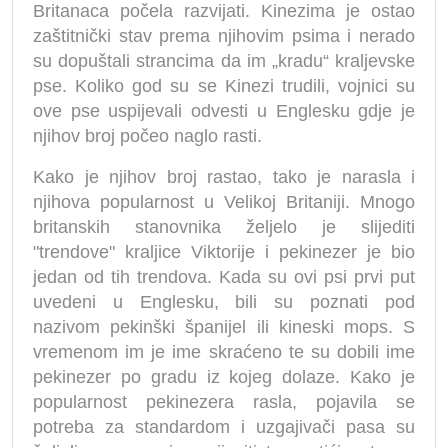
Britanaca počela razvijati. Kinezima je ostao
zaštitnički stav prema njihovim psima i nerado
su dopuštali strancima da im „kradu“ kraljevske
pse. Koliko god su se Kinezi trudili, vojnici su
ove pse uspijevali odvesti u Englesku gdje je
njihov broj počeo naglo rasti.
Kako je njihov broj rastao, tako je narasla i
njihova popularnost u Velikoj Britaniji. Mnogo
britanskih stanovnika željelo je slijediti
"trendove" kraljice Viktorije i pekinezer je bio
jedan od tih trendova. Kada su ovi psi prvi put
uvedeni u Englesku, bili su poznati pod
nazivom pekinški španijel ili kineski mops. S
vremenom im je ime skraćeno te su dobili ime
pekinezer po gradu iz kojeg dolaze. Kako je
popularnost pekinezera rasla, pojavila se
potreba za standardom i uzgajivači pasa su