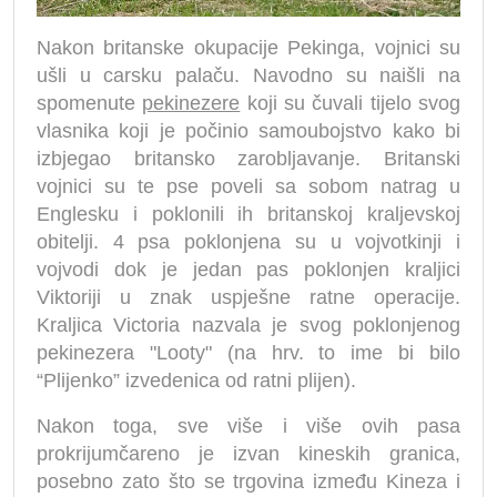
Nakon britanske okupacije Pekinga, vojnici su
ušli u carsku palaču. Navodno su naišli na
spomenute
pekinezere
koji su čuvali tijelo svog
vlasnika koji je počinio samoubojstvo kako bi
izbjegao britansko zarobljavanje. Britanski
vojnici su te pse poveli sa sobom natrag u
Englesku i poklonili ih britanskoj kraljevskoj
obitelji. 4 psa poklonjena su u vojvotkinji i
vojvodi dok je jedan pas poklonjen kraljici
Viktoriji u znak uspješne ratne operacije.
Kraljica Victoria nazvala je svog poklonjenog
pekinezera "Looty" (na hrv. to ime bi bilo
“Plijenko” izvedenica od ratni plijen).
Nakon toga, sve više i više ovih pasa
prokrijumčareno je izvan kineskih granica,
posebno zato što se trgovina između Kineza i