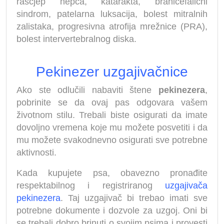
rascjep nepca, katarakta, brahicefalični
sindrom, patelarna luksacija, bolest mitralnih
zalistaka, progresivna atrofija mrežnice (PRA),
bolest intervertebralnog diska.
Pekinezer uzgajivačnice
Ako ste odlučili nabaviti štene
pekinezera
,
pobrinite se da ovaj pas odgovara vašem
životnom stilu. Trebali biste osigurati da imate
dovoljno vremena koje mu možete posvetiti i da
mu možete svakodnevno osigurati sve potrebne
aktivnosti.
Kada kupujete psa, obavezno pronađite
respektabilnog i registriranog
uzgajivača
pekinezera
. Taj uzgajivač bi trebao imati sve
potrebne dokumente i dozvole za uzgoj. Oni bi
se trebali dobro brinuti o svojim psima i provesti