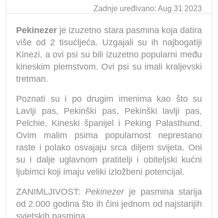
Zadnje uređivano: Aug 31 2023
Pekinezer
je izuzetno stara pasmina koja datira
više od 2 tisućljeća. Uzgajali su ih najbogatiji
Kinezi, a ovi psi su bili izuzetno popularni među
kineskim plemstvom. Ovi psi su imali kraljevski
tretman.
Poznati su i po drugim imenima kao što su
Lavlji pas, Pekinški pas, Pekinški lavlji pas,
Pelchie, Kineski španijel i Peking Palasthund.
Ovim malim psima popularnost neprestano
raste i polako osvajaju srca diljem svijeta. Oni
su i dalje uglavnom pratitelji i obiteljski kućni
ljubimci koji imaju veliki izložbeni potencijal.
ZANIMLJIVOST:
Pekinezer
je pasmina starija
od 2.000 godina što ih čini jednom od najstarijih
svjetskih pasmina.