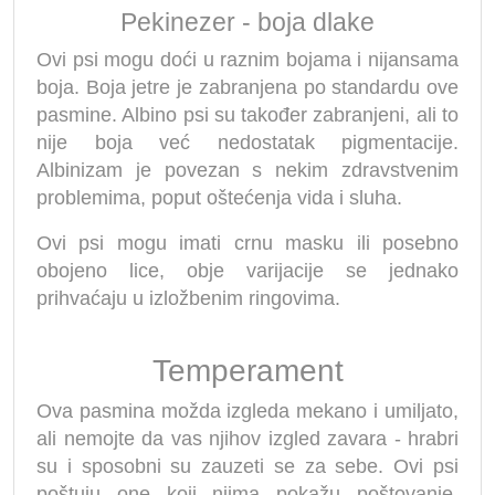
Pekinezer - boja dlake
Ovi psi mogu doći u raznim bojama i nijansama
boja. Boja jetre je zabranjena po standardu ove
pasmine. Albino psi su također zabranjeni, ali to
nije boja već nedostatak pigmentacije.
Albinizam je povezan s nekim zdravstvenim
problemima, poput oštećenja vida i sluha.
Ovi psi mogu imati crnu masku ili posebno
obojeno lice, obje varijacije se jednako
prihvaćaju u izložbenim ringovima.
Temperament
Ova pasmina možda izgleda mekano i umiljato,
ali nemojte da vas njihov izgled zavara - hrabri
su i sposobni su zauzeti se za sebe. Ovi psi
poštuju one koji njima pokažu poštovanje.