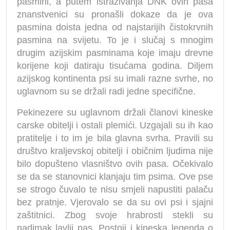
pasmini, a putem istraživanja DNK ovih pasa
znanstvenici su pronašli dokaze da je ova
pasmina doista jedna od najstarijih čistokrvnih
pasmina na svijetu. To je i slučaj s mnogim
drugim azijskim pasminama koje imaju drevne
korijene koji datiraju tisućama godina. Diljem
azijskog kontinenta psi su imali razne svrhe, no
uglavnom su se držali radi jedne specifične.
Pekinezere su uglavnom držali članovi kineske
carske obitelji i ostali plemići. Uzgajali su ih kao
pratitelje i to im je bila glavna svrha. Pravili su
društvo kraljevskoj obitelji i običnim ljudima nije
bilo dopušteno vlasništvo ovih pasa. Očekivalo
se da se stanovnici klanjaju tim psima. Ove pse
se strogo čuvalo te nisu smjeli napustiti palaču
bez pratnje. Vjerovalo se da su ovi psi i sjajni
zaštitnici. Zbog svoje hrabrosti stekli su
nadimak lavlji pas. Postoji i kineska legenda o