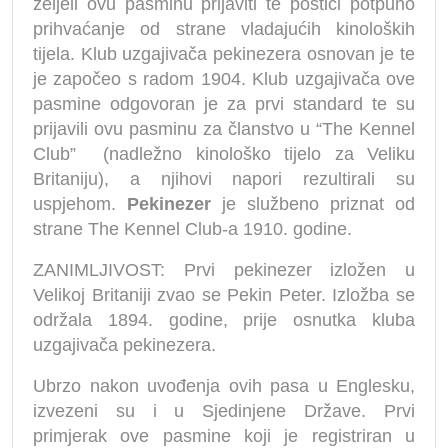
željeli ovu pasminu prijaviti te postići potpuno
prihvaćanje od strane vladajućih kinoloških
tijela. Klub uzgajivača pekinezera osnovan je te
je započeo s radom 1904. Klub uzgajivača ove
pasmine odgovoran je za prvi standard te su
prijavili ovu pasminu za članstvo u “The Kennel
Club” (nadležno kinološko tijelo za Veliku
Britaniju), a njihovi napori rezultirali su
uspjehom.
Pekinezer
je službeno priznat od
strane The Kennel Club-a 1910. godine.
ZANIMLJIVOST: Prvi pekinezer izložen u
Velikoj Britaniji zvao se Pekin Peter. Izložba se
održala 1894. godine, prije osnutka kluba
uzgajivača pekinezera.
Ubrzo nakon uvođenja ovih pasa u Englesku,
izvezeni su i u Sjedinjene Države. Prvi
primjerak ove pasmine koji je registriran u