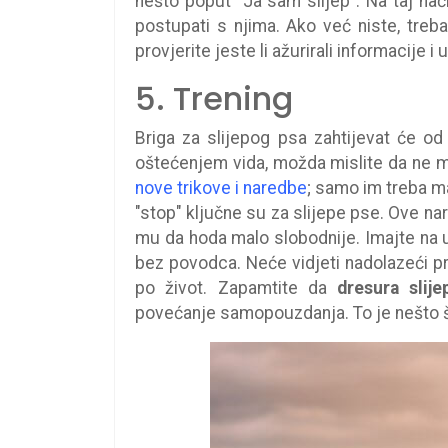
nešto poput "Ja sam slijep". Na taj nač
postupati s njima. Ako već niste, treba
provjerite jeste li ažurirali informacije 
5. Trening
Briga za slijepog psa zahtijevat će 
oštećenjem vida, možda mislite da ne m
nove trikove i naredbe
; samo im treba ma
"stop" ključne su za slijepe pse. Ove 
mu da hoda malo slobodnije. Imajte na u
bez povodca. Neće vidjeti nadolazeći p
po život. Zapamtite da
dresura slij
povećanje samopouzdanja. To je nešto š