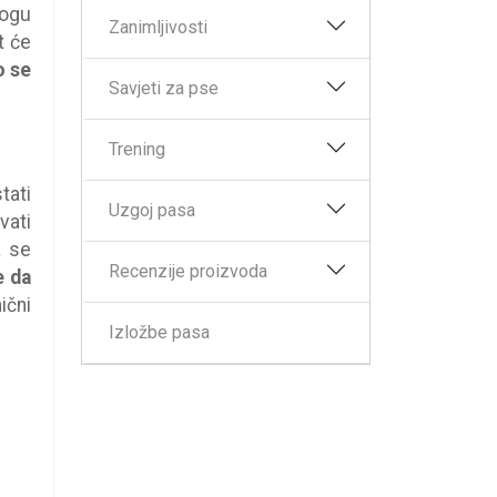
mogu
Zanimljivosti
t će
o se
Savjeti za pse
Trening
tati
Uzgoj pasa
vati
a se
Recenzije proizvoda
e da
ični
Izložbe pasa