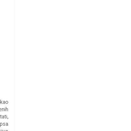
 kao
enih
ati,
 psa