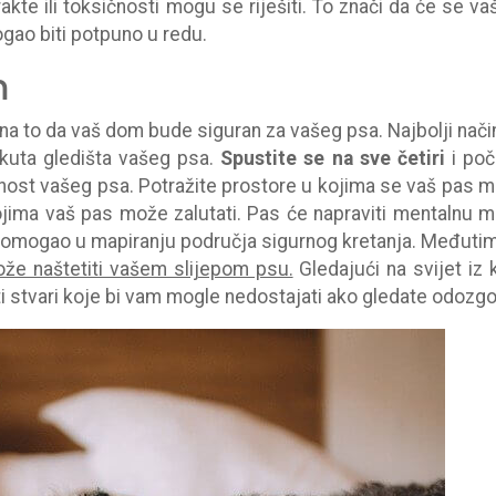
kte ili toksičnosti mogu se riješiti. To znači da će se v
mogao biti potpuno u redu.
m
na to da vaš dom bude siguran za vašeg psa. Najbolji nači
 kuta gledišta vašeg psa.
Spustite se na sve četiri
i poč
gurnost vašeg psa. Potražite prostore u kojima se vaš pas 
 kojima vaš pas može zalutati. Pas će napraviti mentalnu 
 pomogao u mapiranju područja sigurnog kretanja. Međuti
ože naštetiti vašem slijepom psu.
Gledajući na svijet iz 
iti stvari koje bi vam mogle nedostajati ako gledate odozgo