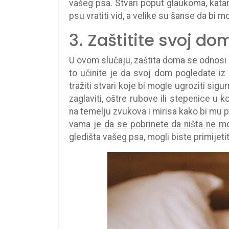
vašeg psa. Stvari poput glaukoma, katara
psu vratiti vid, a velike su šanse da bi 
3. Zaštitite svoj do
U ovom slučaju, zaštita doma se odnosi 
to učinite je da svoj dom pogledate iz
tražiti stvari koje bi mogle ugroziti si
zaglaviti, oštre rubove ili stepenice u
na temelju zvukova i mirisa kako bi mu
vama je da se pobrinete da ništa ne m
gledišta vašeg psa, mogli biste primijet