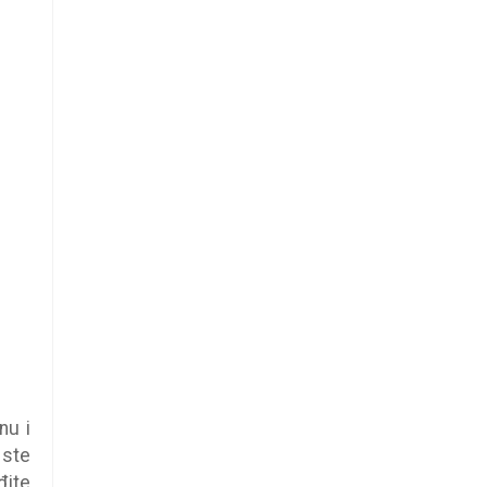
nu i
 ste
đite