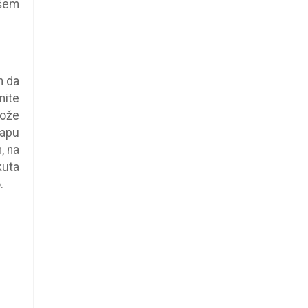
ašem
n da
nite
može
mapu
m,
na
kuta
.