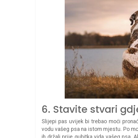
6. Stavite stvari g
Slijepi pas uvijek bi trebao moći pronaći
vodu vašeg psa na istom mjestu. Po mogu
ih držali prije gubitka vida vašeg psa. 