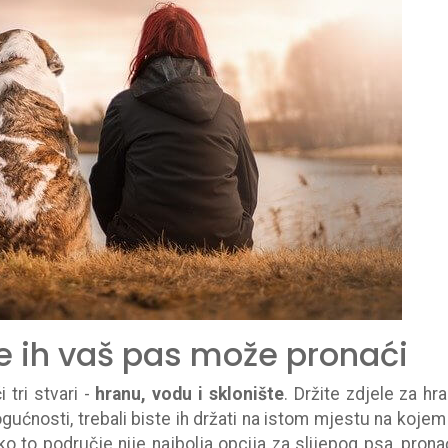
dje ih vaš pas može pronaći
 tri stvari -
hranu, vodu i sklonište
. Držite zdjele za hra
ćnosti, trebali biste ih držati na istom mjestu na kojem
Ako to područje nije najbolja opcija za slijepog psa, prona