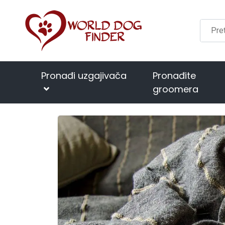
Pronađi uzgajivača
Pronađite
groomera