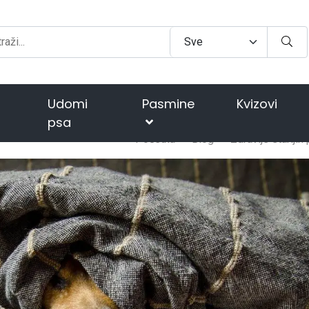
Udomi
Pasmine
Kvizovi
psa
Početna
Blog
Zdravlje starijih