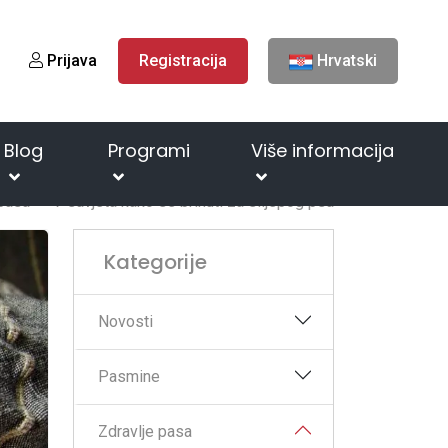
Prijava
Registracija
Hrvatski
Blog
Programi
Više informacija
 pasa
7 savjeta kako se brinuti za slijepog psa
Kategorije
Novosti
Pasmine
Zdravlje pasa