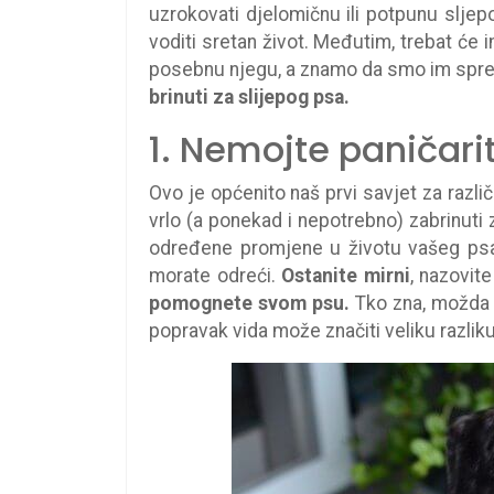
uzrokovati djelomičnu ili potpunu sljepo
voditi sretan život. Međutim, trebat će
posebnu njegu, a znamo da smo im spre
brinuti za slijepog psa.
1. Nemojte paničarit
Ovo je općenito naš prvi savjet za razli
vrlo (a ponekad i nepotrebno) zabrinuti 
određene promjene u životu vašeg psa, 
morate odreći.
Ostanite mirni
, nazovit
pomognete svom psu.
Tko zna, možda se
popravak vida može značiti veliku razlik