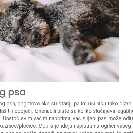
eg psa
pog psa, pogotovo ako su stariji, pa im uši nisu tako oštre
iti i pobjeći. Iznenadili biste se koliko slučajeva izgublj
. Unatoč svim vašim naporima, vaš slijepi pas može odlut
kaznice/pločice. Dobra je ideja napisati na ogrlici vašeg