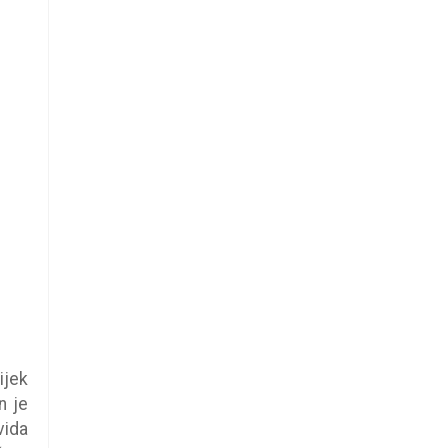
ijek
n je
vida