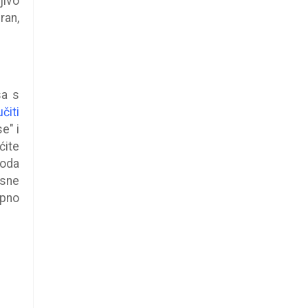
jivo
ran,
sa s
čiti
e" i
ćite
hoda
asne
upno