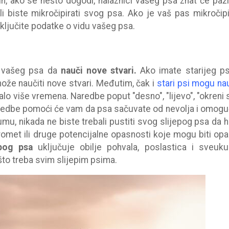
in, ako se nešto dogodi, nalaznici vašeg psa znat će pažl
li biste mikročipirati svog psa. Ako je vaš pas mikročipi
i uključite podatke o vidu vašeg psa.
od vašeg psa da
nauči nove stvari.
Ako imate starijeg p
ože naučiti nove stvari. Međutim, čak i
stari psi mogu nau
lo više vremena. Naredbe poput "desno", "lijevo", "okreni s
naredbe pomoći će vam da psa sačuvate od nevolja i omogu
mu, nikada ne biste trebali pustiti svog slijepog psa da 
romet ili druge potencijalne opasnosti koje mogu biti op
epog psa
uključuje obilje pohvala, poslastica i sveuk
to treba svim slijepim psima.