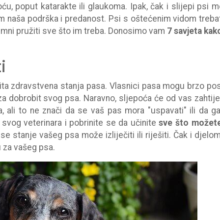
ću, poput katarakte ili glaukoma. Ipak, čak i slijepi psi 
 im naša podrška i predanost. Psi s oštećenim vidom treba
mni pružiti sve što im treba. Donosimo vam
7 savjeta kak
i
čita zdravstvena stanja pasa. Vlasnici pasa mogu brzo pos
za dobrobit svog psa. Naravno, sljepoća će od vas zahtije
ali to ne znači da se vaš pas mora "uspavati" ili da g
e svog veterinara i pobrinite se da učinite
sve što možet
 stanje vašeg psa može izliječiti ili riješiti. Čak i djelom
u za vašeg psa.