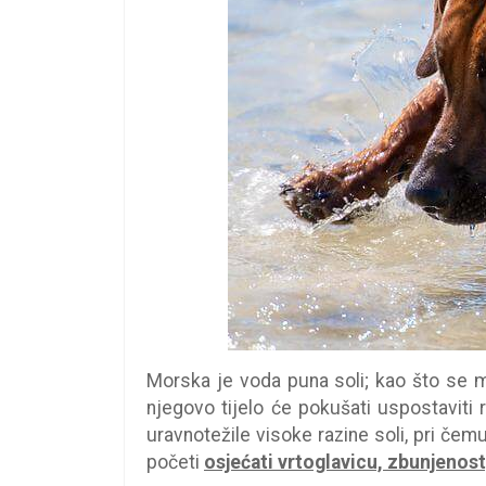
Morska je voda puna soli; kao što se m
njegovo tijelo će pokušati uspostaviti r
uravnotežile visoke razine soli, pri č
početi
osjećati vrtoglavicu, zbunjenost, 