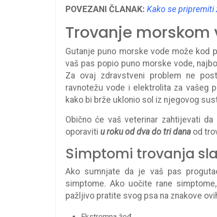
POVEZANI ČLANAK:
Kako se pripremiti
Trovanje morskom
Gutanje puno morske vode može kod p
vaš pas popio puno morske vode, najbolje
Za ovaj zdravstveni problem ne posto
ravnotežu vode i elektrolita za vašeg 
kako bi brže uklonio sol iz njegovog sus
Obično će vaš veterinar zahtijevati d
oporaviti
u roku od dva do tri dana
od tro
Simptomi trovanja s
Ako sumnjate da je vaš pas progutao 
simptome. Ako uočite rane simptome,
pažljivo pratite svog psa na znakove ov
Ekstremna žeđ