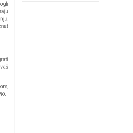
ogli
maju
nju,
znat
rati
 vaš
vom,
no.