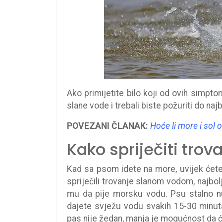
Ako primijetite bilo koji od ovih simpto
slane vode i trebali biste požuriti do najbl
POVEZANI ČLANAK:
Hoće li more i sol 
Kako spriječiti trov
Kad sa psom idete na more, uvijek ćete
spriječili trovanje slanom vodom, najbolj
mu da pije morsku vodu. Psu stalno nu
dajete svježu vodu svakih 15-30 minuta,
pas nije žedan, manja je mogućnost da ć