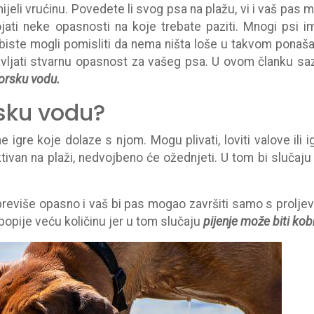
ijeli vrućinu. Povedete li svog psa na plažu, vi i vaš pas m
jati neke opasnosti na koje trebate paziti. Mnogi psi i
biste mogli pomisliti da nema ništa loše u takvom ponaša
ljati stvarnu opasnost za vašeg psa. U ovom članku sa
orsku vodu.
rsku vodu?
re koje dolaze s njom. Mogu plivati, loviti valove ili ig
aktivan na plaži, nedvojbeno će ožednjeti. U tom bi slučaju
 previše opasno i vaš bi pas mogao završiti samo s prolje
popije veću količinu jer u tom slučaju
pijenje može biti kob