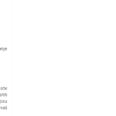
anje
iste
titi
 psu
 vaš