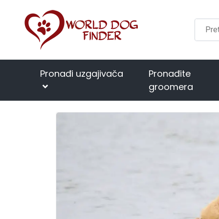
Pronađi uzgajivača
Pronađite
groomera