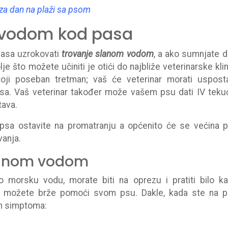
 za dan na plaži sa psom
 vodom kod pasa
asa uzrokovati
trovanje slanom vodom
, a ako sumnjate d
 što možete učiniti je otići do najbliže veterinarske klin
ji poseban tretman; vaš će veterinar morati usposta
psa. Vaš veterinar također može vašem psu dati IV teku
tava.
a psa ostavite na promatranju a općenito će se većina 
vanja.
lanom vodom
morsku vodu, morate biti na oprezu i pratiti bilo k
 možete brže pomoći svom psu. Dakle, kada ste na pl
ih simptoma: