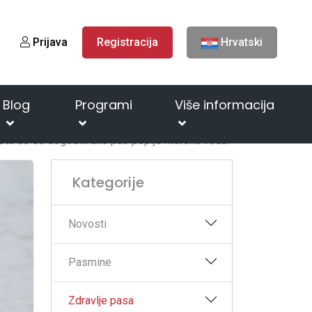
Prijava
Registracija
Hrvatski
Blog
Programi
Više informacija
Što će se dogoditi ako pas popije morsku vodu?
Kategorije
Novosti
Pasmine
Zdravlje pasa