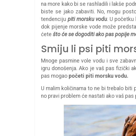
na more kako bi se rashladili i lakše podn
biste se jako zabaviti. No, mogu posto
tendenciju
piti morsku vodu
. U početku 
dok pijenje morske vode može predstav
ćete
što će se dogoditi ako pas popije m
Smiju li psi piti mo
Mnoge pasmine vole vodu i sve zabavne ig
igru ​​donošenja. Ako je vaš pas fizički 
pas mogao
početi piti morsku vodu.
U malim količinama to ne bi trebalo biti
no pravi problem će nastati ako vaš pas 