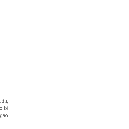
odu,
o bi
ogao