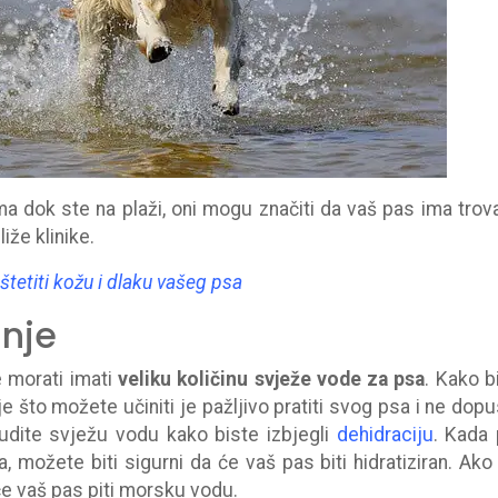
ma dok ste na plaži, oni mogu značiti da vaš pas ima trov
iže klinike.
oštetiti kožu i dlaku vašeg psa
anje
 morati imati
veliku količinu svježe vode za psa
. Kako b
e što možete učiniti je pažljivo pratiti svog psa i ne dopus
dite svježu vodu kako biste izbjegli
dehidraciju
. Kada
 možete biti sigurni da će vaš pas biti hidratiziran. Ako
e vaš pas piti morsku vodu.