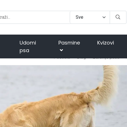
Udomi
Pasmine
Kvizovi
psa
Početna
Blog
Zdravlje pasa