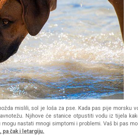
ožda mislili, sol je loša za pse. Kada pas pije morsku v
avnotežu. Njihove će stanice otpustiti vodu iz tijela kak
emu mogu nastati mnogi simptomi i problemi. Vaš bi pas m
pa čak i letargiju.