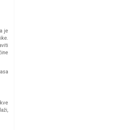
a je
ike.
viti
ćine
pasa
akve
aži,