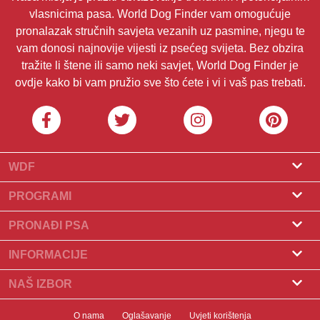
vlasnicima pasa. World Dog Finder vam omogućuje
pronalazak stručnih savjeta vezanih uz pasmine, njegu te
vam donosi najnovije vijesti iz psećeg svijeta. Bez obzira
tražite li štene ili samo neki savjet, World Dog Finder je
ovdje kako bi vam pružio sve što ćete i vi i vaš pas trebati.
WDF
O nama
PROGRAMI
Što je World Dog Finder
Program za uzgajivače
PRONAĐI PSA
Koje saveze prihvaćamo?
Program za groomere
Pronađite uzgajivača
INFORMACIJE
Kontakt
Psi na prodaju
Pasmine
NAŠ IZBOR
Naši partneri
Pronađite leglo
Popularni članci
Što učiniti ako vaš pas pojede čokoladu?
Newsletter
O nama
Oglašavanje
Uvjeti korištenja