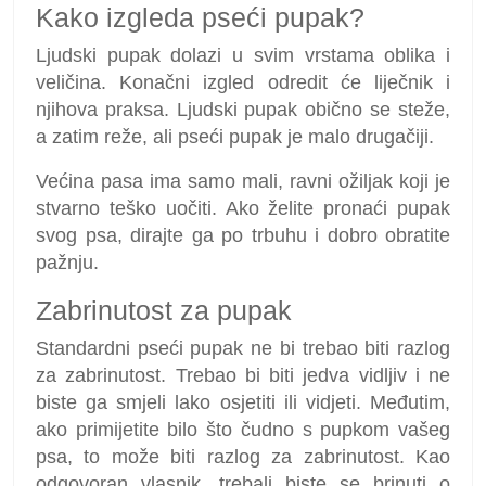
Kako izgleda pseći pupak?
Ljudski pupak dolazi u svim vrstama oblika i
veličina. Konačni izgled odredit će liječnik i
njihova praksa. Ljudski pupak obično se steže,
a zatim reže, ali pseći pupak je malo drugačiji.
Većina pasa ima samo mali, ravni ožiljak koji je
stvarno teško uočiti. Ako želite pronaći pupak
svog psa, dirajte ga po trbuhu i dobro obratite
pažnju.
Zabrinutost za pupak
Standardni pseći pupak ne bi trebao biti razlog
za zabrinutost. Trebao bi biti jedva vidljiv i ne
biste ga smjeli lako osjetiti ili vidjeti. Međutim,
ako primijetite bilo što čudno s pupkom vašeg
psa, to može biti razlog za zabrinutost. Kao
odgovoran vlasnik, trebali biste se brinuti o