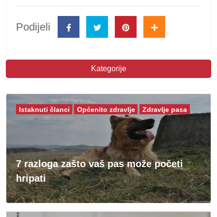
Podijeli
Kategorije
Istaknuti članci
Općenito zdravlje
Zdravlje pasa
7 razloga zašto vaš pas može početi
hripati