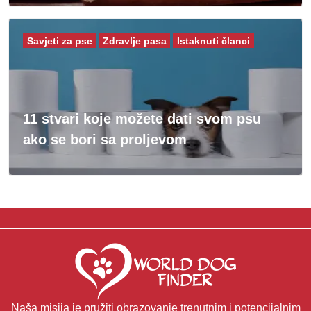
Savjeti za pse
Zdravlje pasa
Istaknuti članci
11 stvari koje možete dati svom psu
ako se bori sa proljevom
Naša misija je pružiti obrazovanje trenutnim i potencijalnim