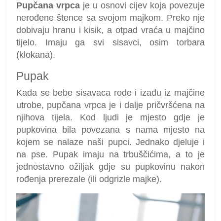
Pupčana vrpca
je u osnovi cijev koja povezuje
nerođene štence sa svojom majkom. Preko nje
dobivaju hranu i kisik, a otpad vraća u majčino
tijelo. Imaju ga svi sisavci, osim torbara
(klokana).
Pupak
Kada se bebe sisavaca rode i izađu iz majčine
utrobe, pupčana vrpca je i dalje pričvršćena na
njihova tijela. Kod ljudi je mjesto gdje je
pupkovina bila povezana s nama mjesto na
kojem se nalaze naši pupci. Jednako djeluje i
na pse. Pupak imaju na trbuščićima, a to je
jednostavno ožiljak gdje su pupkovinu nakon
rođenja prerezale (ili odgrizle majke).