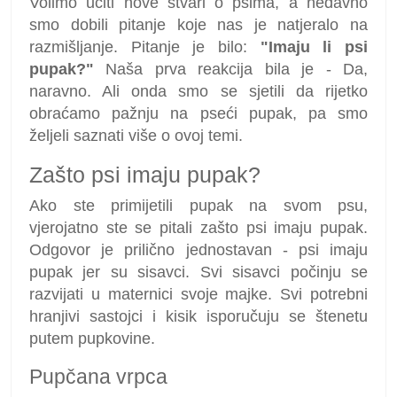
Volimo učiti nove stvari o psima, a nedavno
smo dobili pitanje koje nas je natjeralo na
razmišljanje. Pitanje je bilo:
"Imaju li psi
pupak?"
Naša prva reakcija bila je - Da,
naravno. Ali onda smo se sjetili da rijetko
obraćamo pažnju na pseći pupak, pa smo
željeli saznati više o ovoj temi.
Zašto psi imaju pupak?
Ako ste primijetili pupak na svom psu,
vjerojatno ste se pitali zašto psi imaju pupak.
Odgovor je prilično jednostavan - psi imaju
pupak jer su sisavci. Svi sisavci počinju se
razvijati u maternici svoje majke. Svi potrebni
hranjivi sastojci i kisik isporučuju se štenetu
putem pupkovine.
Pupčana vrpca