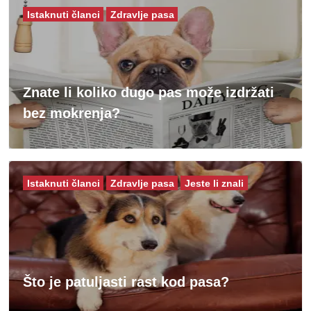
Istaknuti članci
Zdravlje pasa
Znate li koliko dugo pas može izdržati
bez mokrenja?
Istaknuti članci
Zdravlje pasa
Jeste li znali
Što je patuljasti rast kod pasa?