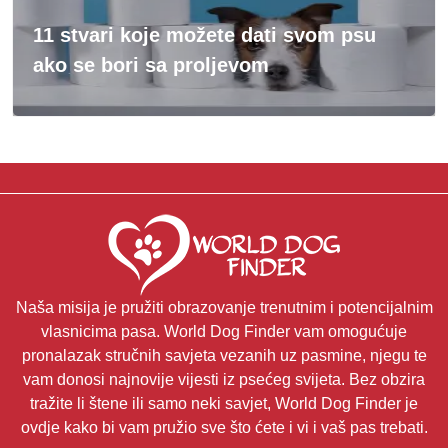
11 stvari koje možete dati svom psu
ako se bori sa proljevom
Naša misija je pružiti obrazovanje trenutnim i potencijalnim
vlasnicima pasa. World Dog Finder vam omogućuje
pronalazak stručnih savjeta vezanih uz pasmine, njegu te
vam donosi najnovije vijesti iz psećeg svijeta. Bez obzira
tražite li štene ili samo neki savjet, World Dog Finder je
ovdje kako bi vam pružio sve što ćete i vi i vaš pas trebati.