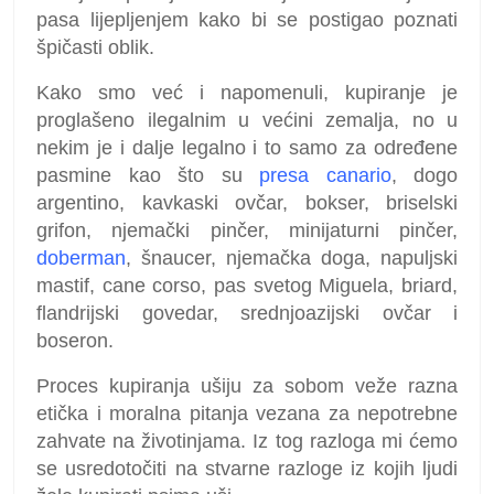
pasa lijepljenjem kako bi se postigao poznati
špičasti oblik.
Kako smo već i napomenuli, kupiranje je
proglašeno ilegalnim u većini zemalja, no u
nekim je i dalje legalno i to samo za određene
pasmine kao što su
presa canario
, dogo
argentino, kavkaski ovčar, bokser, briselski
grifon, njemački pinčer, minijaturni pinčer,
doberman
, šnaucer, njemačka doga, napuljski
mastif, cane corso, pas svetog Miguela, briard,
flandrijski govedar, srednjoazijski ovčar i
boseron.
Proces kupiranja ušiju za sobom veže razna
etička i moralna pitanja vezana za nepotrebne
zahvate na životinjama. Iz tog razloga mi ćemo
se usredotočiti na stvarne razloge iz kojih ljudi