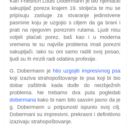
Karl Friedrich Louis Dobermann je bio njemački
sakupljač poreza krajem 19. stoljeća te mu se
pripisuju zasluge za stvaranje jedinstvene
pasmine koju je uzgojio s ciljem da ga brani i
prati na njegovim poreznim rutama. Ljudi nisu
voljeli plaćati porez, baš kao i u moderna
vremena te su najviše problema imali porezni
sakupljači. Iako su oni samo radili svoj posao,
ljudi su ih mrzili radi odabira profesije.
G. Dobermann je
htio uzgojiti impresivnog psa
koji izaziva strahopoštovanje te psa koji bi bio
dobar zaštitnik kada dođe do neizbježnih
problema. Ne trebamo dva puta pogledati
dobermana
kako bi nam bilo sasvim jasno da je
g. Dobermann u potpunosti ispunio svoj cilj.
Dobermani su impresivni, prekrasni i definitivno
izazivaju strahopoštovanje.