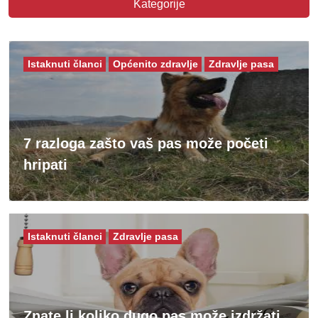
Kategorije
Istaknuti članci
Općenito zdravlje
Zdravlje pasa
7 razloga zašto vaš pas može početi
hripati
Istaknuti članci
Zdravlje pasa
Znate li koliko dugo pas može izdržati