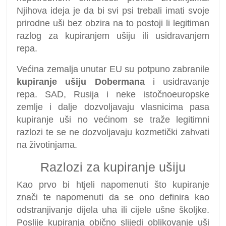
Njihova ideja je da bi svi psi trebali imati svoje
prirodne uši bez obzira na to postoji li legitiman
razlog za kupiranjem ušiju ili usidravanjem
repa.
Većina zemalja unutar EU su potpuno zabranile
kupiranje ušiju Dobermana
i usidravanje
repa. SAD, Rusija i neke istočnoeuropske
zemlje i dalje dozvoljavaju vlasnicima pasa
kupiranje uši no većinom se traže legitimni
razlozi te se ne dozvoljavaju kozmetički zahvati
na životinjama.
Razlozi za kupiranje ušiju
Kao prvo bi htjeli napomenuti što kupiranje
znači te napomenuti da se ono definira kao
odstranjivanje dijela uha ili cijele ušne školjke.
Poslije kupiranja obično slijedi oblikovanje uši