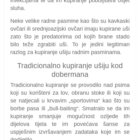
infekcijama te da im kupiranje poboljšava osjet
sluha.
Neke velike radne pasmine kao što su kavkaski
ovčari ili srednjoazijski ovčari imaju kupirane uši
zato što je predatorima od kojih brane stado
bilo teže zgrabiti uši. To je jedini legitiman
razlog za kupiranje ušiju radnim pasminama.
Tradicionalno kupiranje ušiju kod
dobermana
Tradicionalno kupiranje se provodilo nad psima
koji su korišteni za lov, obranu stoke ili koji su
se natjecali u krvavim „sportovima“ kao što su
borbe pasa ili „bull-baiting“. Smatralo se da im
kupiranje smanjuje mogućnost ozljede tih
dijelova tijela te im povećava šanse za
uspješnim izvršavanjem zadataka koje im se
dodijelilo.