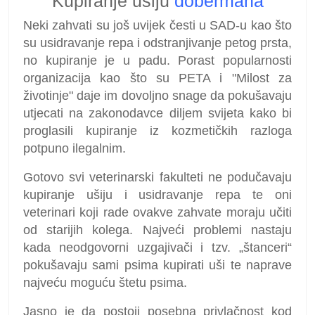
Kupiranje ušiju
dobermana
Neki zahvati su još uvijek česti u SAD-u kao što
su usidravanje repa i odstranjivanje petog prsta,
no kupiranje je u padu. Porast popularnosti
organizacija kao što su PETA i "Milost za
životinje" daje im dovoljno snage da pokušavaju
utjecati na zakonodavce diljem svijeta kako bi
proglasili kupiranje iz kozmetičkih razloga
potpuno ilegalnim.
Gotovo svi veterinarski fakulteti ne podučavaju
kupiranje ušiju i usidravanje repa te oni
veterinari koji rade ovakve zahvate moraju učiti
od starijih kolega. Najveći problemi nastaju
kada neodgovorni uzgajivači i tzv. „štanceri“
pokušavaju sami psima kupirati uši te naprave
najveću moguću štetu psima.
Jasno je da postoji posebna privlačnost kod