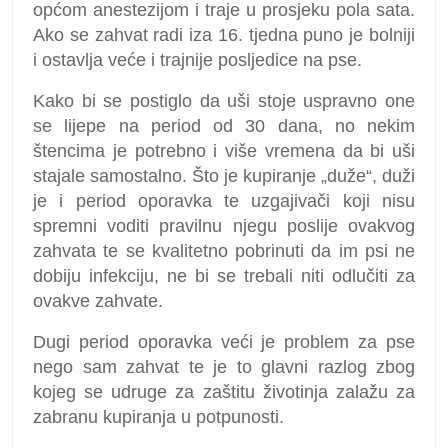
općom anestezijom i traje u prosjeku pola sata.
Ako se zahvat radi iza 16. tjedna puno je bolniji
i ostavlja veće i trajnije posljedice na pse.
Kako bi se postiglo da uši stoje uspravno one
se lijepe na period od 30 dana, no nekim
štencima je potrebno i više vremena da bi uši
stajale samostalno. Što je kupiranje „duže“, duži
je i period oporavka te uzgajivači koji nisu
spremni voditi pravilnu njegu poslije ovakvog
zahvata te se kvalitetno pobrinuti da im psi ne
dobiju infekciju, ne bi se trebali niti odlučiti za
ovakve zahvate.
Dugi period oporavka veći je problem za pse
nego sam zahvat te je to glavni razlog zbog
kojeg se udruge za zaštitu životinja zalažu za
zabranu kupiranja u potpunosti.