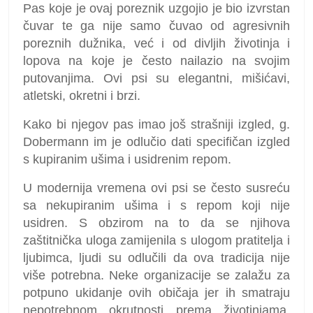
Pas koje je ovaj poreznik uzgojio je bio izvrstan
čuvar te ga nije samo čuvao od agresivnih
poreznih dužnika, već i od divljih životinja i
lopova na koje je često nailazio na svojim
putovanjima. Ovi psi su elegantni, mišićavi,
atletski, okretni i brzi.
Kako bi njegov pas imao još strašniji izgled, g.
Dobermann im je odlučio dati specifičan izgled
s kupiranim ušima i usidrenim repom.
U modernija vremena ovi psi se često susreću
sa nekupiranim ušima i s repom koji nije
usidren. S obzirom na to da se njihova
zaštitnička uloga zamijenila s ulogom pratitelja i
ljubimca, ljudi su odlučili da ova tradicija nije
više potrebna. Neke organizacije se zalažu za
potpuno ukidanje ovih običaja jer ih smatraju
nepotrebnom okrutnosti prema životinjama.