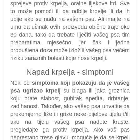
sprejeve protiv krpelja, oralne lijekove itd. Sve
to može pomoći ili da odbije krpelje ili da ih
ubije ako se nađu na vašem psu. Ali imajte na
umu da učinak ovih proizvoda obično traje oko
30 dana, tako da trebate liječiti vašeg psa tim
preparatima mjesečno, jer čak i jedna
propuštena doza može izložiti vašeg psa većem
riziku zaraznih bolesti koje nose krpelji.
Napad krpelja - simptomi
Neki od
simptoma koji pokazuju da je vašeg
psa ugrizao krpelj
su blaga ili jaka groznica
koju prate slabost, gubitak apetita, drhtanje,
zadihanost. Također, ako vašeg psa uhvatite da
prekomjerno liže ili grize neke dijelove tijela i/ili
ako na tijelu vašeg psa nađete kraste,
pregledajte ga protiv krpelja. Ako vaš pas
neprestano trese glavu, moguće je da se krpelj