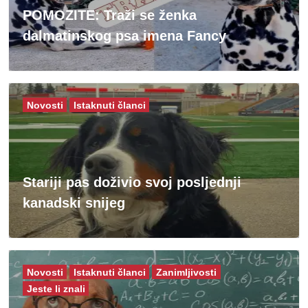
POMOZITE: Traži se ženka
dalmatinskog psa imena Fancy
Novosti
Istaknuti članci
Stariji pas doživio svoj posljednji
kanadski snijeg
Novosti
Istaknuti članci
Zanimljivosti
Jeste li znali