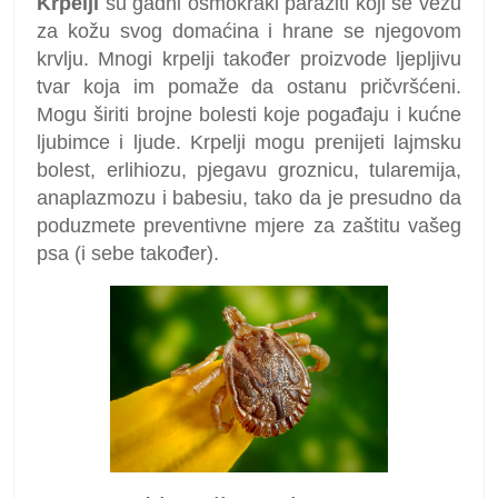
Krpelji
su gadni osmokraki paraziti koji se vežu
za kožu svog domaćina i hrane se njegovom
krvlju. Mnogi krpelji također proizvode ljepljivu
tvar koja im pomaže da ostanu pričvršćeni.
Mogu širiti brojne bolesti koje pogađaju i kućne
ljubimce i ljude. Krpelji mogu prenijeti lajmsku
bolest, erlihiozu, pjegavu groznicu, tularemija,
anaplazmozu i babesiu, tako da je presudno da
poduzmete preventivne mjere za zaštitu vašeg
psa (i sebe također).