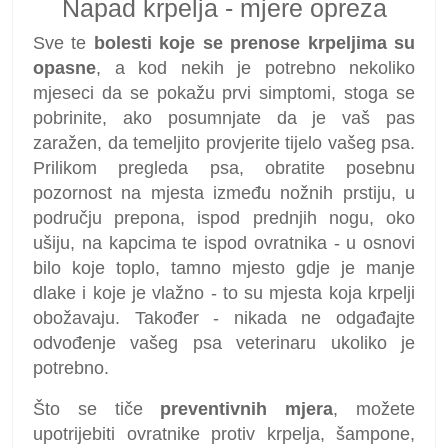
Napad krpelja - mjere opreza
Sve te
bolesti koje se prenose krpeljima su
opasne
, a kod nekih je potrebno nekoliko
mjeseci da se pokažu prvi simptomi, stoga se
pobrinite, ako posumnjate da je vaš pas
zaražen, da temeljito provjerite tijelo vašeg psa.
Prilikom pregleda psa, obratite posebnu
pozornost na mjesta između nožnih prstiju, u
području prepona, ispod prednjih nogu, oko
ušiju, na kapcima te ispod ovratnika - u osnovi
bilo koje toplo, tamno mjesto gdje je manje
dlake i koje je vlažno - to su mjesta koja krpelji
obožavaju. Također - nikada ne odgađajte
odvođenje vašeg psa veterinaru ukoliko je
potrebno.
Što se tiče
preventivnih mjera
, možete
upotrijebiti ovratnike protiv krpelja, šampone,