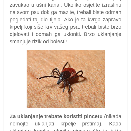
zavukao u ušni kanal. Ukoliko osjetite izraslinu
na svom psu dok ga mazite, trebali biste odmah
pogledati taj dio tijela. Ako je ta kvrga zapravo
krpelj koji siše krv vašeg psa, trebali biste brzo
djelovati i odmah ga ukloniti. Brzo uklanjanje
smanjuje rizik od bolesti!
Za uklanjanje trebate koristiti pincetu
(nikada
nemojte uklanjati krpelje prstima). Kada
uklanjate krpelja, stavite pincetu što je bliže