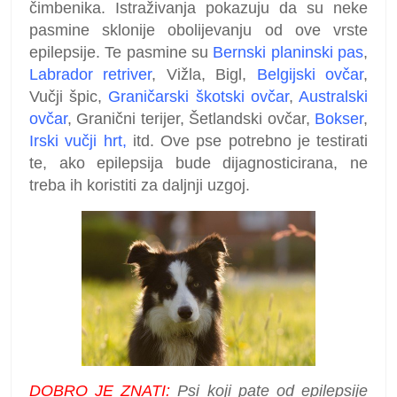
čimbenika. Istraživanja pokazuju da su neke
pasmine sklonije obolijevanju od ove vrste
epilepsije. Te pasmine su
Bernski planinski pas
,
Labrador retriver
, Vižla, Bigl,
Belgijski ovčar
,
Vučji špic,
Graničarski škotski ovčar
,
Australski
ovčar
, Granični terijer, Šetlandski ovčar,
Bokser
,
Irski vučji hrt,
itd. Ove pse potrebno je testirati
te, ako epilepsija bude dijagnosticirana, ne
treba ih koristiti za daljnji uzgoj.
DOBRO JE ZNATI:
Psi koji pate od epilepsije