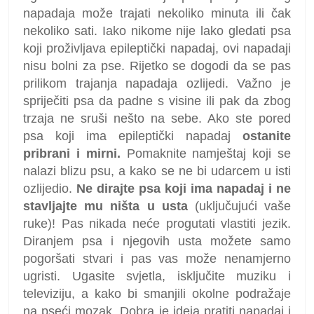
napadaja može trajati nekoliko minuta ili čak
nekoliko sati. Iako nikome nije lako gledati psa
koji proživljava epileptički napadaj, ovi napadaji
nisu bolni za pse. Rijetko se dogodi da se pas
prilikom trajanja napadaja ozlijedi. Važno je
spriječiti psa da padne s visine ili pak da zbog
trzaja ne sruši nešto na sebe. Ako ste pored
psa koji ima epileptički napadaj
ostanite
pribrani i mirni.
Pomaknite namještaj koji se
nalazi blizu psu, a kako se ne bi udarcem u isti
ozlijedio.
Ne dirajte psa koji ima napadaj i ne
stavljajte mu ništa u usta
(uključujući vaše
ruke)! Pas nikada neće progutati vlastiti jezik.
Diranjem psa i njegovih usta možete samo
pogoršati stvari i pas vas može nenamjerno
ugristi. Ugasite svjetla, isključite muziku i
televiziju, a kako bi smanjili okolne podražaje
na pseći mozak. Dobra je ideja pratiti napadaj i