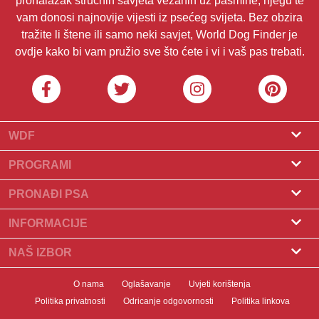
pronalazak stručnih savjeta vezanih uz pasmine, njegu te
vam donosi najnovije vijesti iz psećeg svijeta. Bez obzira
tražite li štene ili samo neki savjet, World Dog Finder je
ovdje kako bi vam pružio sve što ćete i vi i vaš pas trebati.
WDF
O nama
PROGRAMI
Što je World Dog Finder
Program za uzgajivače
PRONAĐI PSA
Koje saveze prihvaćamo?
Program za groomere
Pronađite uzgajivača
INFORMACIJE
Kontakt
Psi na prodaju
Pasmine
NAŠ IZBOR
Naši partneri
Pronađite leglo
Popularni članci
Što učiniti ako vaš pas pojede čokoladu?
Newsletter
O nama
Oglašavanje
Uvjeti korištenja
Udomljavanje pasa
Novosti
10 najboljih pasa za stanove
Politika privatnosti
Odricanje odgovornosti
Politika linkova
Banneri
Pronađite psa
Zdravlje pasa