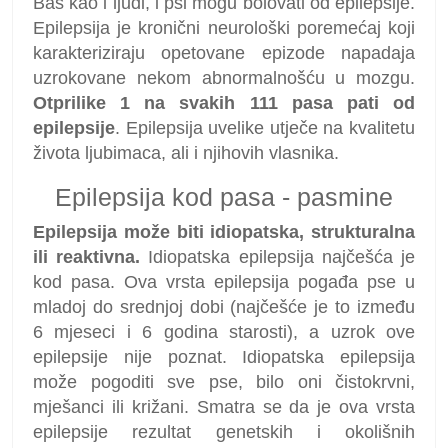
Baš kao i ljudi, i psi mogu bolovati od epilepsije.
Epilepsija je kronični neurološki poremećaj koji
karakteriziraju opetovane epizode napadaja
uzrokovane nekom abnormalnošću u mozgu.
Otprilike 1 na svakih 111 pasa pati od
epilepsije
. Epilepsija uvelike utječe na kvalitetu
života ljubimaca, ali i njihovih vlasnika.
Epilepsija kod pasa - pasmine
Epilepsija može biti idiopatska, strukturalna
ili reaktivna.
Idiopatska epilepsija najčešća je
kod pasa. Ova vrsta epilepsija pogađa pse u
mladoj do srednjoj dobi (najčešće je to između
6 mjeseci i 6 godina starosti), a uzrok ove
epilepsije nije poznat. Idiopatska epilepsija
može pogoditi sve pse, bilo oni čistokrvni,
mješanci ili križani. Smatra se da je ova vrsta
epilepsije rezultat genetskih i okolišnih