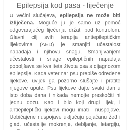
Epilepsija kod pasa - liječenje
U većini slučajeva,
epilepsija ne može biti
izliječena.
Moguće ju je samo uz pomoć
odgovarajućeg liječenja držati pod kontrolom.
Glavni cilj svih terapija antiepileptičkim
lijekovima (AED) je smanjiti učestalost
napadaja i njihovu snagu. Smanjivanjem
učestalosti i snage epileptičnih napadaja
poboljšava se kvaliteta života psa s dijagnozom
epilepsije. Kada veterinar psu prepiše određene
lijekove, uvijek ga pozorno slušajte i pratite
njegove upute. Psu lijekove dajte svaki dan u
isto doba dana i nikada nemojte preskočiti ni
jednu dozu. Kao i bilo koji drugi lijek, i
antiepileptički lijekovi mogu imati i nuspojave.
Uobičajene nuspojave uključuju pojačanu žeđ i
glad, učestalije mokrenje, debljanje, letargiju,