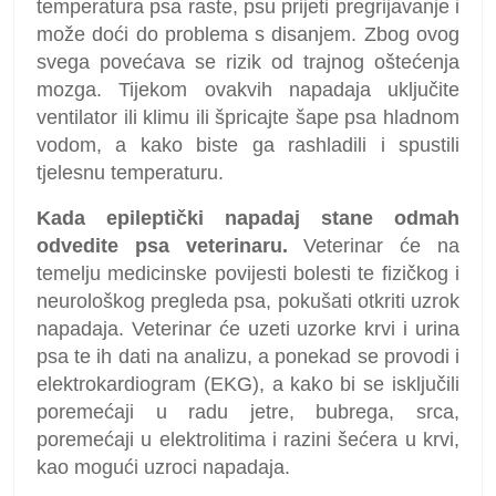
temperatura psa raste, psu prijeti pregrijavanje i
može doći do problema s disanjem. Zbog ovog
svega povećava se rizik od trajnog oštećenja
mozga. Tijekom ovakvih napadaja uključite
ventilator ili klimu ili špricajte šape psa hladnom
vodom, a kako biste ga rashladili i spustili
tjelesnu temperaturu.
Kada epileptički napadaj stane odmah
odvedite psa veterinaru.
Veterinar će na
temelju medicinske povijesti bolesti te fizičkog i
neurološkog pregleda psa, pokušati otkriti uzrok
napadaja. Veterinar će uzeti uzorke krvi i urina
psa te ih dati na analizu, a ponekad se provodi i
elektrokardiogram (EKG), a kako bi se isključili
poremećaji u radu jetre, bubrega, srca,
poremećaji u elektrolitima i razini šećera u krvi,
kao mogući uzroci napadaja.