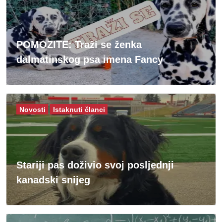
POMOZITE: Traži se ženka
dalmatinskog psa imena Fancy
Novosti
Istaknuti članci
Stariji pas doživio svoj posljednji
kanadski snijeg