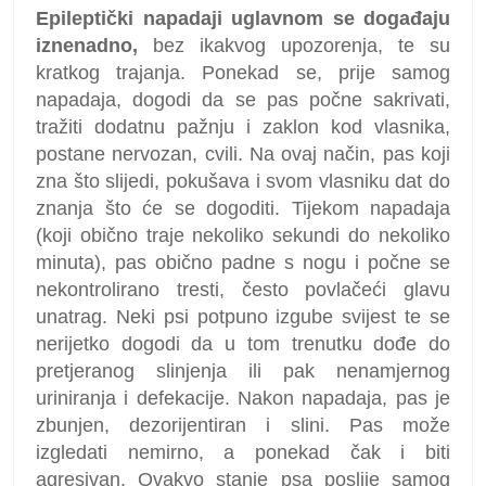
Epileptički napadaji uglavnom se događaju
iznenadno,
bez ikakvog upozorenja, te su
kratkog trajanja. Ponekad se, prije samog
napadaja, dogodi da se pas počne sakrivati,
tražiti dodatnu pažnju i zaklon kod vlasnika,
postane nervozan, cvili. Na ovaj način, pas koji
zna što slijedi, pokušava i svom vlasniku dat do
znanja što će se dogoditi. Tijekom napadaja
(koji obično traje nekoliko sekundi do nekoliko
minuta), pas obično padne s nogu i počne se
nekontrolirano tresti, često povlačeći glavu
unatrag. Neki psi potpuno izgube svijest te se
nerijetko dogodi da u tom trenutku dođe do
pretjeranog slinjenja ili pak nenamjernog
uriniranja i defekacije. Nakon napadaja, pas je
zbunjen, dezorijentiran i slini. Pas može
izgledati nemirno, a ponekad čak i biti
agresivan. Ovakvo stanje psa poslije samog