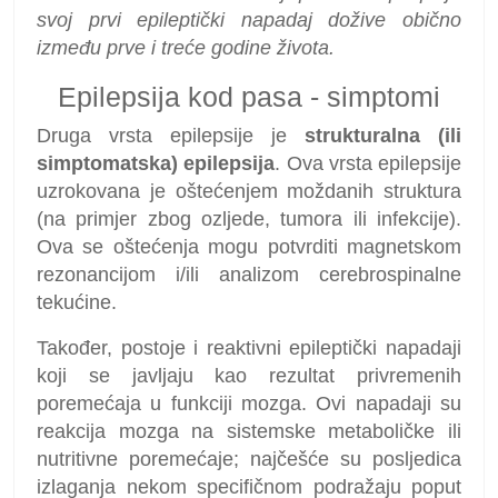
svoj prvi epileptički napadaj dožive obično
između prve i treće godine života.
Epilepsija kod pasa - simptomi
Druga vrsta epilepsije je
strukturalna (ili
simptomatska) epilepsija
. Ova vrsta epilepsije
uzrokovana je oštećenjem moždanih struktura
(na primjer zbog ozljede, tumora ili infekcije).
Ova se oštećenja mogu potvrditi magnetskom
rezonancijom i/ili analizom cerebrospinalne
tekućine.
Također, postoje i reaktivni epileptički napadaji
koji se javljaju kao rezultat privremenih
poremećaja u funkciji mozga. Ovi napadaji su
reakcija mozga na sistemske metaboličke ili
nutritivne poremećaje; najčešće su posljedica
izlaganja nekom specifičnom podražaju poput