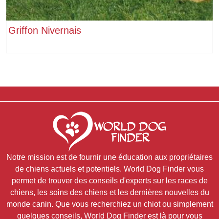
Griffon Nivernais
Notre mission est de fournir une éducation aux propriétaires
de chiens actuels et potentiels. World Dog Finder vous
permet de trouver des conseils d'experts sur les races de
chiens, les soins des chiens et les dernières nouvelles du
monde canin. Que vous recherchiez un chiot ou simplement
quelques conseils, World Dog Finder est là pour vous