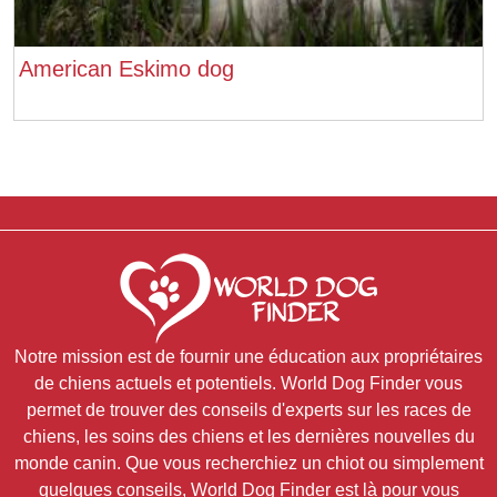
American Eskimo dog
Notre mission est de fournir une éducation aux propriétaires
de chiens actuels et potentiels. World Dog Finder vous
permet de trouver des conseils d'experts sur les races de
chiens, les soins des chiens et les dernières nouvelles du
monde canin. Que vous recherchiez un chiot ou simplement
quelques conseils, World Dog Finder est là pour vous