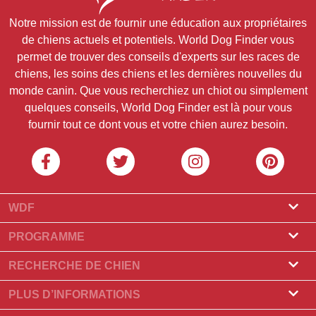
Notre mission est de fournir une éducation aux propriétaires
de chiens actuels et potentiels. World Dog Finder vous
permet de trouver des conseils d'experts sur les races de
chiens, les soins des chiens et les dernières nouvelles du
monde canin. Que vous recherchiez un chiot ou simplement
quelques conseils, World Dog Finder est là pour vous
fournir tout ce dont vous et votre chien aurez besoin.
WDF
À props de nous
PROGRAMME
Qu'est-ce que World Dog Finder
Programme éleveur
RECHERCHE DE CHIEN
Quelles associations acceptons-nous?
Programme pour les toiletteurs
Élevages de chiens
PLUS D’INFORMATIONS
Contact
Acheter un chien