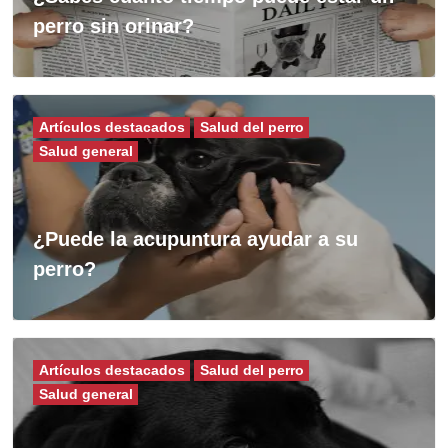
perro sin orinar?
Artículos destacados
Salud del perro
Salud general
¿Puede la acupuntura ayudar a su
perro?
Artículos destacados
Salud del perro
Salud general