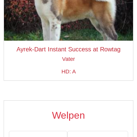
Ayrek-Dart Instant Success at Rowtag
Vater
HD: A
Welpen