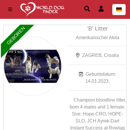
'B' Litter
GEBOREN
Amerikanischer Akita
ZAGREB, Croatia
Geburtsdatum:
14.01.2023.
Champion bloodline litter,
born 4 males and 1 female.
Sire: Hope-CRO, HOPE-
SLO, JCH Ayrek-Dart
Instant Success at Rowtag