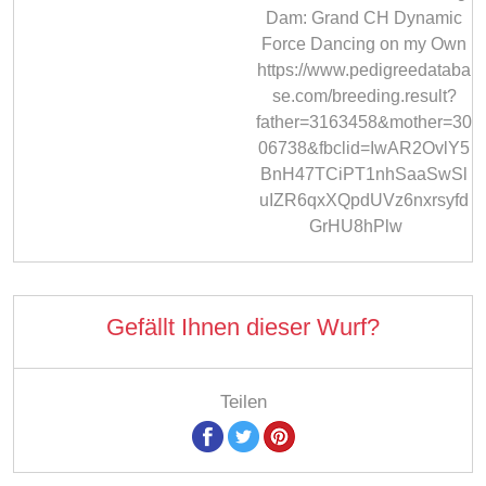
Dam: Grand CH Dynamic
Force Dancing on my Own
https://www.pedigreedataba
se.com/breeding.result?
father=3163458&mother=30
06738&fbclid=IwAR2OvlY5
BnH47TCiPT1nhSaaSwSl
uIZR6qxXQpdUVz6nxrsyfd
GrHU8hPlw
Gefällt Ihnen dieser Wurf?
Teilen