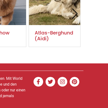
how
Atlas-Berghund
Bretoni
(Aïdi)
Spaniel
ten. Mit World
ge und den
 oder nur einen
nd jemals