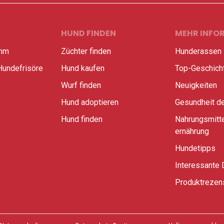
HUND FINDEN
MEHR INFO
amm
Züchter finden
Hunderassen
Hundefrisöre
Hund kaufen
Top-Geschich
Wurf finden
Neuigkeiten
Hund adoptieren
Gesundheit d
Hund finden
Nahrungsmitte
ernährung
Hundetipps
Interessante 
Produktrezen