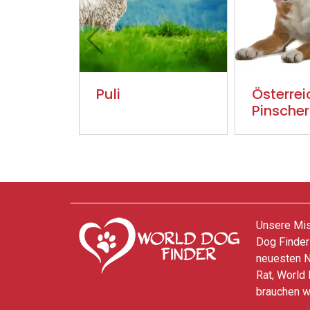
Puli
Österrei
Pinscher
Unsere Miss
Dog Finder
neuesten N
Rat, World 
brauchen w