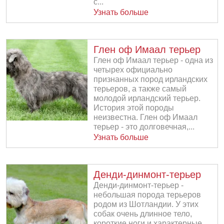
с...
Узнать больше
Глен оф Имаал терьер
Глен оф Имаал терьер - одна из
четырех официально
признанных пород ирландских
терьеров, а также самый
молодой ирландский терьер.
История этой породы
неизвестна. Глен оф Имаал
терьер - это долговечная,...
Узнать больше
Денди-динмонт-терьер
Денди-динмонт-терьер -
небольшая порода терьеров
родом из Шотландии. У этих
собак очень длинное тело,
короткие ноги и характерные