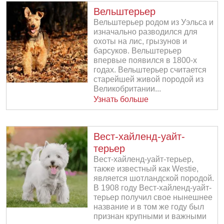
Вельштерьер
Вельштерьер родом из Уэльса и
изначально разводился для
охоты на лис, грызунов и
барсуков. Вельштерьер
впервые появился в 1800-х
годах. Вельштерьер считается
старейшей живой породой из
Великобритании...
Узнать больше
Вест-хайленд-уайт-
терьер
Вест-хайленд-уайт-терьер,
также известный как Westie,
является шотландской породой.
В 1908 году Вест-хайленд-уайт-
терьер получил свое нынешнее
название и в том же году был
признан крупными и важными