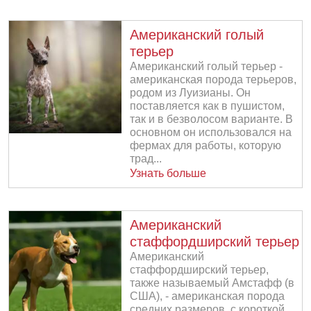
Американский голый
терьер
Американский голый терьер -
американская порода терьеров,
родом из Луизианы. Он
поставляется как в пушистом,
так и в безволосом варианте. В
основном он использовался на
фермах для работы, которую
трад...
Узнать больше
Американский
стаффордширский терьер
Американский
стаффордширский терьер,
также называемый Амстафф (в
США), - американская порода
средних размеров, с короткой