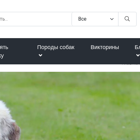
ять
Породы собак
Викторины
Б
ку
Главная