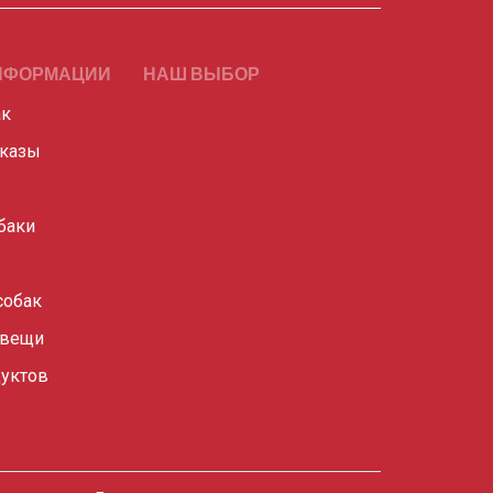
НФОРМАЦИИ
НАШ ВЫБОР
ак
сказы
баки
собак
 вещи
уктов