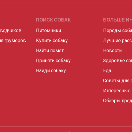
ПОИСК СОБАК
БОЛЬШЕ И
аводчиков
Питомники
Породы соб
я грумеров
Купить собаку
Лучшие рас
Найти помет
Новости
Принять собаку
Здоровье со
Найди собаку
Еда
Советы для 
Интересные
Обзоры прод