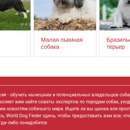
Малая львиная
Бразиль
собака
терьер
ия - обучать нынешних и потенциальных владельцев собак
зволяет вам найти советы экспертов по породам собак, ухо
им новостям собачьего мира. Ищете ли вы щенка или прос
сь, World Dog Finder здесь, чтобы предоставить вам все, чт
гда-либо понадобится.