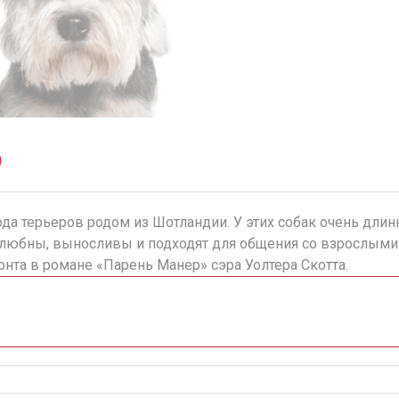
р
а терьеров родом из Шотландии. У этих собак очень длинн
любны, выносливы и подходят для общения со взрослыми 
а в романе «Парень Манер» сэра Уолтера Скотта.