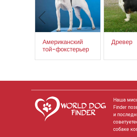
Американский
Древер
той-фокстерьер
Наша мисс
Finder по
и последн
советуете
собаке ко