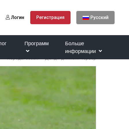
Логин
Регистрация
Русский
лог
Программ
Больше
информации
Породы собак
Денди-динмонт-терьер