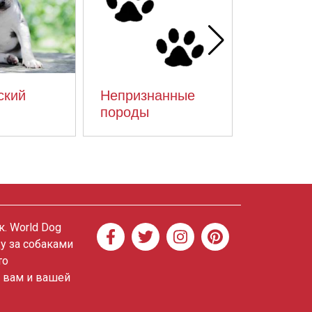
ский
Непризнанные
Немецк
породы
ягдтерь
. World Dog
ду за собаками
то
о вам и вашей