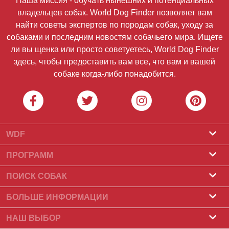
Наша миссия - обучать нынешних и потенциальных
владельцев собак. World Dog Finder позволяет вам
найти советы экспертов по породам собак, уходу за
собаками и последним новостям собачьего мира. Ищете
ли вы щенка или просто советуетесь, World Dog Finder
здесь, чтобы предоставить вам все, что вам и вашей
собаке когда-либо понадобится.
WDF
О нас
ПРОГРАММ
Что такое World Dog Finder
Программа заводчиков
ПОИСК СОБАК
Какие ассоциации мы принимаем?
Программа для грумеров
Питомники
БОЛЬШЕ ИНФОРМАЦИИ
Контакт
Купить собаку
Породы собак
НАШ ВЫБОР
Наши партнеры
Найти помет