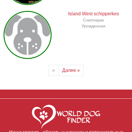
Island West schipperkes
Схипперке
Урожденная
«
Далее »