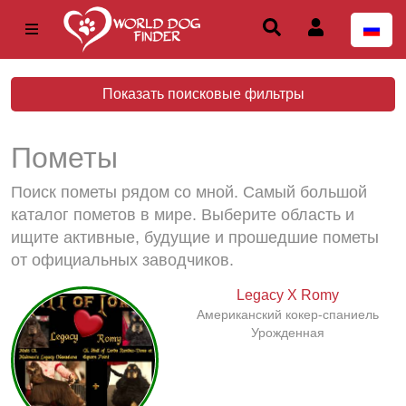
Показать поисковые фильтры
Пометы
Поиск пометы рядом со мной. Самый большой
каталог пометов в мире. Выберите область и
ищите активные, будущие и прошедшие пометы
от официальных заводчиков.
Legacy X Romy
Американский кокер-спаниель
Урожденная