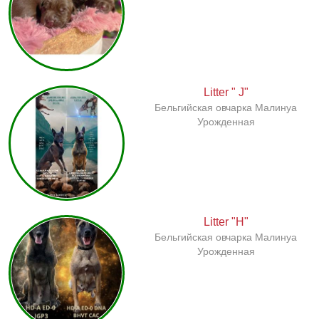
Litter " J"
Бельгийская овчарка Малинуа
Урожденная
Litter "H"
Бельгийская овчарка Малинуа
Урожденная