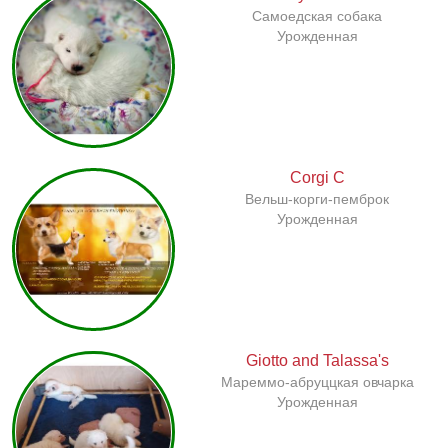
Самоедская собака
Урожденная
Сorgi C
Вельш-корги-пемброк
Урожденная
Giotto and Talassa's
Мареммо-абруццкая овчарка
Урожденная