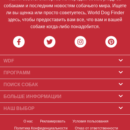
собаками и последним новостям собачьего мира. Ищете
ли вы щенка или просто советуетесь, World Dog Finder
здесь, чтобы предоставить вам все, что вам и вашей
собаке когда-либо понадобится.
WDF
О нас
ПРОГРАММ
Что такое World Dog Finder
Программа заводчиков
ПОИСК СОБАК
Какие ассоциации мы принимаем?
Программа для грумеров
Питомники
БОЛЬШЕ ИНФОРМАЦИИ
Контакт
Купить собаку
Породы собак
НАШ ВЫБОР
Наши партнеры
Найти помет
Лучшие рассказы
Новостная рассылка
О нас
Рекламировать
Условия пользования
Принять собаку
Новости
Политика Конфиденциальности
Отказ от ответственности
баннеров