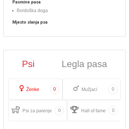
Pasmine pasa
Bordoška doga
Mjesto slanja psa
Psi
Legla pasa
0
0
Ženke
Mužjaci
0
0
Psi za parenje
Hall of fame