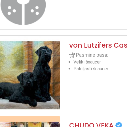
von Lutzifers Ca
Pasmine pasa:
Veliki šnaucer
Patuljasti šnaucer
CHUDO VEKA