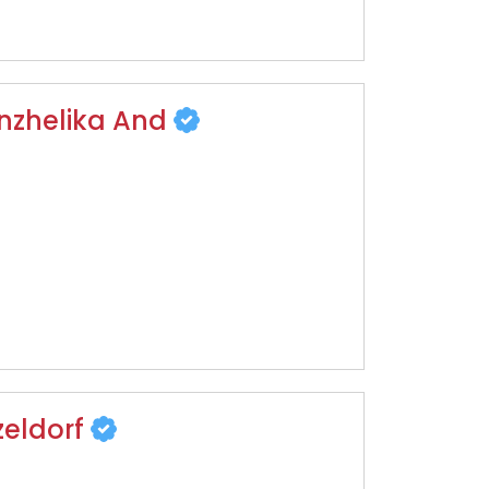
Anzhelika And
zeldorf