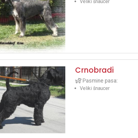
Veliki šnaucer
Crnobradi
Pasmine pasa:
Veliki šnaucer