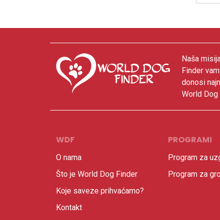
Naša misija
Finder vam
donosi najn
World Dog F
WDF
PROGRAMI
O nama
Program za uzg
Što je World Dog Finder
Program za gr
Koje saveze prihvaćamo?
Kontakt