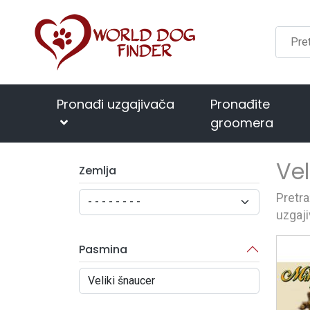
Pronađi uzgajivača
Pronađite
groomera
Vel
Zemlja
Pretra
uzgaji
Pasmina