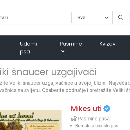
Udomi
Pasmine
Kvizovi
psa
iki šnaucer uzgajivači
žite Veliki šnaucer uzgajivačnice u svojoj blizini. Najveća 
vačnica na svijetu. Odaberite područje i pretražite Veliki 
Mikes uti
Pasmine pasa:
Bernski planinski pas