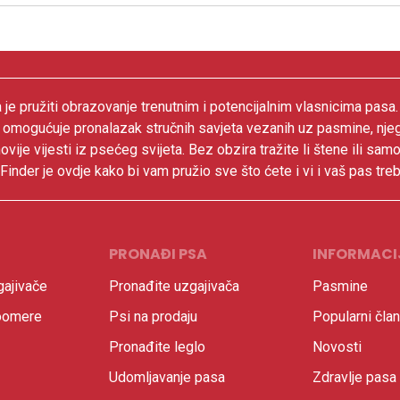
 je pružiti obrazovanje trenutnim i potencijalnim vlasnicima pasa
 omogućuje pronalazak stručnih savjeta vezanih uz pasmine, nje
ovije vijesti iz psećeg svijeta. Bez obzira tražite li štene ili samo
inder je ovdje kako bi vam pružio sve što ćete i vi i vaš pas treb
PRONAĐI PSA
INFORMACI
ajivače
Pronađite uzgajivača
Pasmine
oomere
Psi na prodaju
Popularni član
Pronađite leglo
Novosti
Udomljavanje pasa
Zdravlje pasa