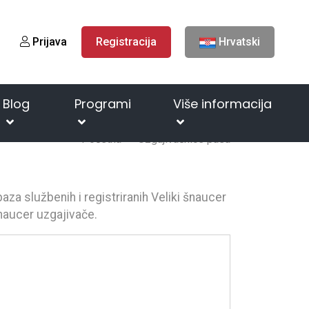
Prijava
Registracija
Hrvatski
Blog
Programi
Više informacija
Početna
Uzgajivačnice pasa
baza službenih i registriranih Veliki šnaucer
šnaucer uzgajivače.