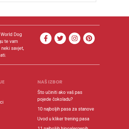
. World Dog
gu te vam
 neki savjet,
ati.
JE
NAŠ IZBOR
Što učiniti ako vaš pas
pojede čokoladu?
ci
10 najboljih pasa za stanove
Uvod u kliker trening pasa
11 najboljih hipoalergenih