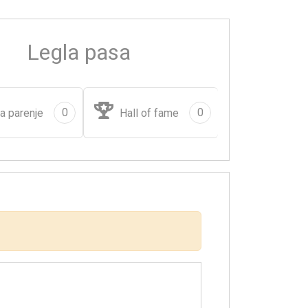
Legla pasa
0
0
a parenje
Hall of fame