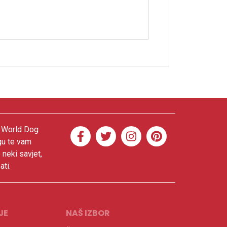
. World Dog
gu te vam
 neki savjet,
ati.
JE
NAŠ IZBOR