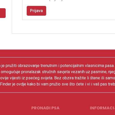
Prijava
 je pružiti obrazovanje trenutnim i potencijalnim vlasnicima pasa
 omogućuje pronalazak stručnih savjeta vezanih uz pasmine, nje
ovije vijesti iz psećeg svijeta. Bez obzira tražite li štene ili samo
inder je ovdje kako bi vam pružio sve što ćete i vi i vaš pas treb
PRONAĐI PSA
INFORMACI