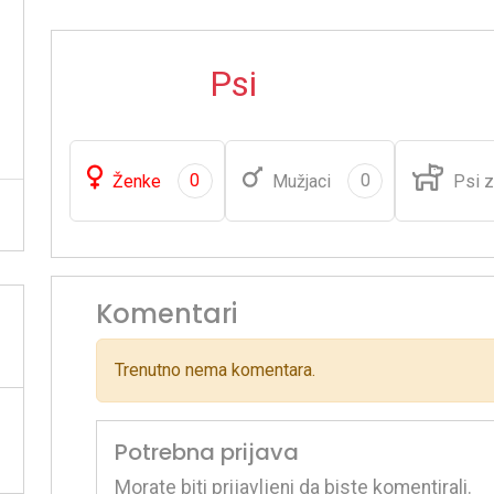
Psi
0
0
Ženke
Mužjaci
Psi z
Komentari
Trenutno nema komentara.
Potrebna prijava
Morate biti prijavljeni da biste komentirali.