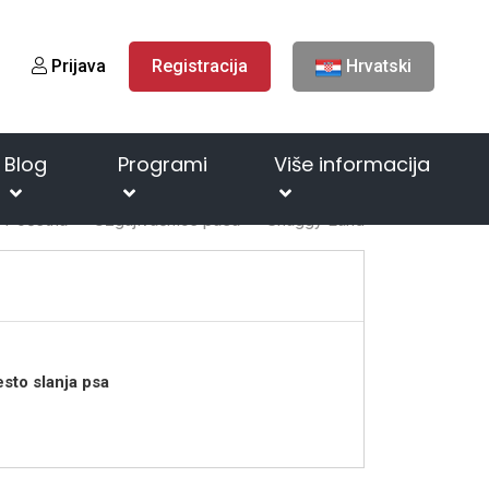
Prijava
Registracija
Hrvatski
Blog
Programi
Više informacija
Početna
Uzgajivačnice pasa
Shaggy Land
sto slanja psa