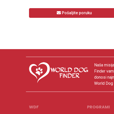
Pošaljite poruku
Naša misija
Finder vam
donosi najn
World Dog F
WDF
PROGRAMI