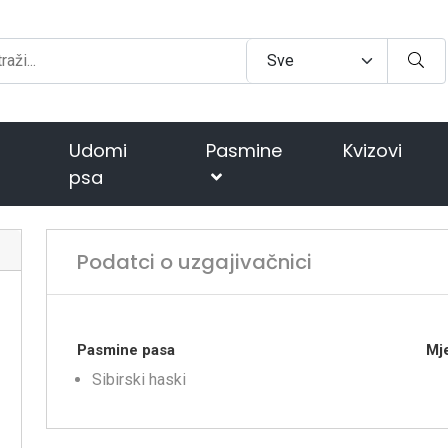
Udomi
Pasmine
Kvizovi
psa
Podatci o uzgajivačnici
Pasmine pasa
Mje
Sibirski haski