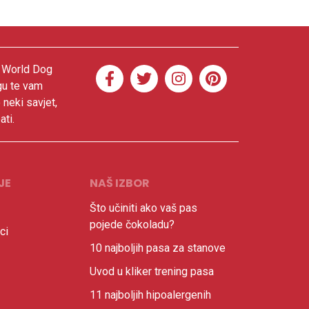
. World Dog
gu te vam
 neki savjet,
ati.
JE
NAŠ IZBOR
Što učiniti ako vaš pas
pojede čokoladu?
ci
10 najboljih pasa za stanove
Uvod u kliker trening pasa
11 najboljih hipoalergenih