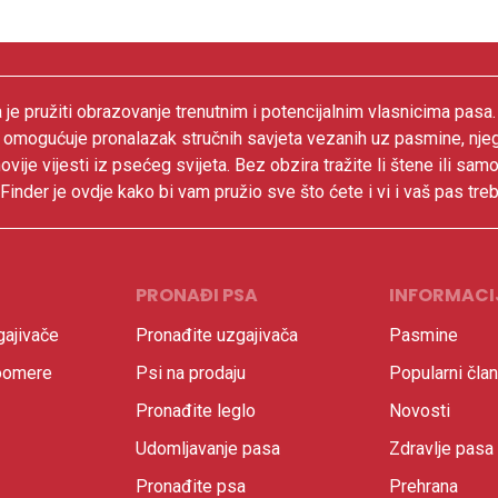
 je pružiti obrazovanje trenutnim i potencijalnim vlasnicima pasa
 omogućuje pronalazak stručnih savjeta vezanih uz pasmine, nje
ovije vijesti iz psećeg svijeta. Bez obzira tražite li štene ili samo
inder je ovdje kako bi vam pružio sve što ćete i vi i vaš pas treb
PRONAĐI PSA
INFORMACI
ajivače
Pronađite uzgajivača
Pasmine
oomere
Psi na prodaju
Popularni član
Pronađite leglo
Novosti
Udomljavanje pasa
Zdravlje pasa
Pronađite psa
Prehrana