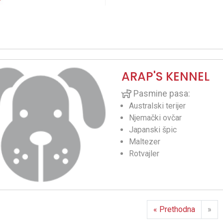
ARAP'S KENNEL
Pasmine pasa:
Australski terijer
Njemački ovčar
Japanski špic
Maltezer
Rotvajler
« Prethodna
»