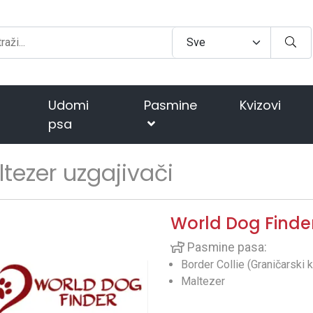
Udomi
Pasmine
Kvizovi
psa
tezer uzgajivači
World Dog Finde
Pasmine pasa:
Border Collie (Graničarski k
Maltezer