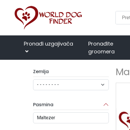
Pronađi uzgajivača
Pronađite
groomera
Mal
Zemlja
Pasmina