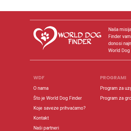
Naša misija
Finder vam
donosi najn
World Dog F
WDF
PROGRAMI
O nama
Program za uzg
Što je World Dog Finder
Program za gr
Koje saveze prihvaćamo?
Kontakt
Naši partneri