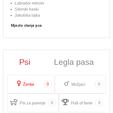
Labrador retriver
Sibirski haski
Jakutska lajka
Mjesto slanja psa
Psi
Legla pasa
0
0
Ženke
Mužjaci
0
0
Psi za parenje
Hall of fame