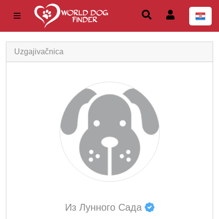
Uzgajivačnica
Из Лунного Сада