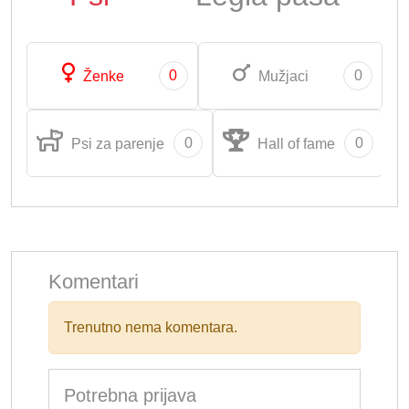
0
0
Ženke
Mužjaci
0
0
Psi za parenje
Hall of fame
Komentari
Trenutno nema komentara.
Potrebna prijava