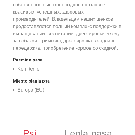
собственное высокопородное поголовье
красивых, успешных, здоровых
производителей. Владельцам наших щенков
предоставляется полный комплекс поддержки в
выращивании, воспитании, дрессировки, уходу
за собакой. Тримминг, дрессировка, хендлинг,
передержка, приобретение кормов со скидкой.
Pasmine pasa
Kern terijer
Mjesto slanja psa
Europa (EU)
Psi
Legla pasa