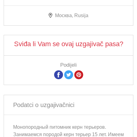
Москва, Rusija
Sviđa li Vam se ovaj uzgajivač pasa?
Podijeli
Podatci o uzgajivačnici
Монопородный питомник керн терьеров.
Занимаемся породой керн терьер 15 лет. Имеем