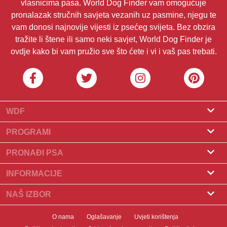
vlasnicima pasa. World Dog Finder vam omogućuje
pronalazak stručnih savjeta vezanih uz pasmine, njegu te
vam donosi najnovije vijesti iz psećeg svijeta. Bez obzira
tražite li štene ili samo neki savjet, World Dog Finder je
ovdje kako bi vam pružio sve što ćete i vi i vaš pas trebati.
WDF
O nama
PROGRAMI
Što je World Dog Finder
Program za uzgajivače
PRONAĐI PSA
Koje saveze prihvaćamo?
Program za groomere
Pronađite uzgajivača
INFORMACIJE
Kontakt
Psi na prodaju
Pasmine
NAŠ IZBOR
Naši partneri
Pronađite leglo
Popularni članci
Što učiniti ako vaš pas pojede čokoladu?
Newsletter
O nama
Oglašavanje
Uvjeti korištenja
Udomljavanje pasa
Novosti