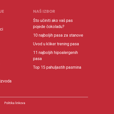
JE
NAŠ IZBOR
Što učiniti ako vaš pas
pojede čokoladu?
ci
10 najboljih pasa za stanove
Uvod u kliker trening pasa
11 najboljih hipoalergenih
pasa
e
Top 15 pahuljastih pasmina
izvoda
Politika linkova