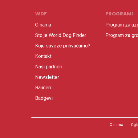
WDF
PROGRAMI
O nama
Program za uzg
Što je World Dog Finder
Program za gr
Koje saveze prihvaćamo?
Kontakt
Naši partneri
Newsletter
Banneri
Badgevi
O nama
Ogl