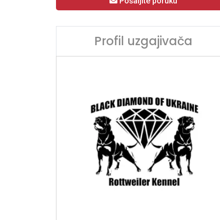
Pošaljite poruku
Profil uzgajivača