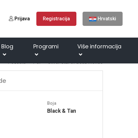
Prijava
Registracija
Hrvatski
Blog
Programi
Više informacija
Početna
Psi
silver star of beau monde
de
Boja
Black & Tan