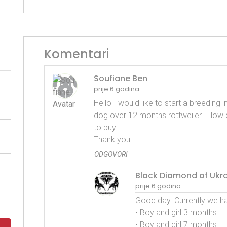
Komentari
Soufiane Ben
prije 6 godina
Hello I would like to start a breeding
dog over 12 months rottweiler.  How c
to buy. 

Thank you
ODGOVORI
Black Diamond of Ukr
prije 6 godina
Good day. Currently we hav
• Boy and girl 3 months.

• Boy and girl 7 months