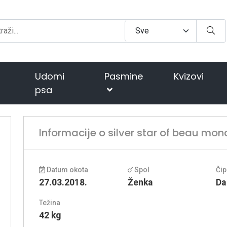
Udomi
Pasmine
Kvizovi
psa
Informacije o silver star of beau mon
Datum okota
Spol
Čip
27.03.2018.
Ženka
Da
Težina
42 kg