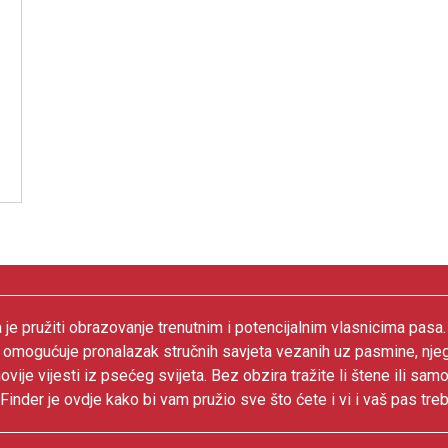
 je pružiti obrazovanje trenutnim i potencijalnim vlasnicima pasa
 omogućuje pronalazak stručnih savjeta vezanih uz pasmine, nje
ovije vijesti iz psećeg svijeta. Bez obzira tražite li štene ili samo
inder je ovdje kako bi vam pružio sve što ćete i vi i vaš pas treb