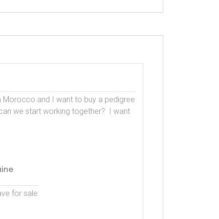
 in Morocco and I want to buy a pedigree 
an we start working together?  I want 
aine
e for sale:
