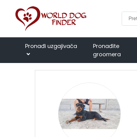
Pronađi uzgajivača
Pronađite
groomera