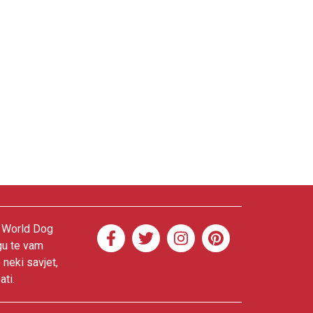
. World Dog
gu te vam
 neki savjet,
ati.