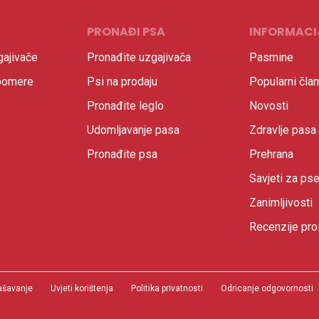
PRONAĐI PSA
INFORMACI
ajivače
Pronađite uzgajivača
Pasmine
oomere
Psi na prodaju
Popularni član
Pronađite leglo
Novosti
Udomljavanje pasa
Zdravlje pasa
Pronađite psa
Prehrana
Savjeti za ps
Zanimljivosti
Recenzije pro
ašavanje
Uvjeti korištenja
Politika privatnosti
Odricanje odgovornosti