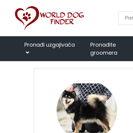
Pronađi uzgajivača
Pronađite
groomera