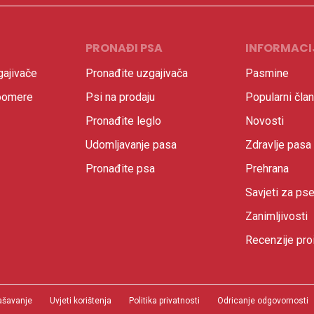
PRONAĐI PSA
INFORMACI
ajivače
Pronađite uzgajivača
Pasmine
oomere
Psi na prodaju
Popularni član
Pronađite leglo
Novosti
Udomljavanje pasa
Zdravlje pasa
Pronađite psa
Prehrana
Savjeti za ps
Zanimljivosti
Recenzije pro
ašavanje
Uvjeti korištenja
Politika privatnosti
Odricanje odgovornosti