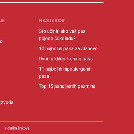
JE
NAŠ IZBOR
Što učiniti ako vaš pas
pojede čokoladu?
ci
10 najboljih pasa za stanove
Uvod u kliker trening pasa
11 najboljih hipoalergenih
pasa
e
Top 15 pahuljastih pasmina
izvoda
Politika linkova