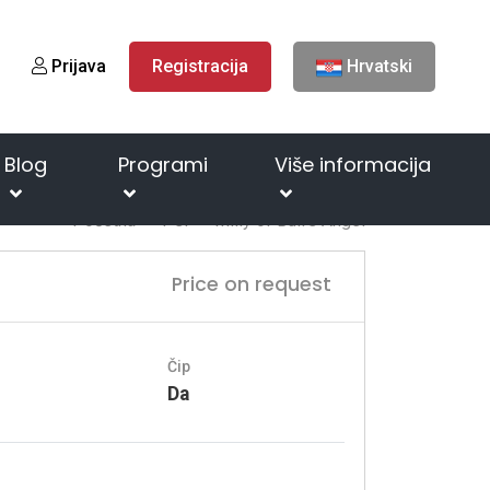
Prijava
Registracija
Hrvatski
Blog
Programi
Više informacija
Početna
Psi
Milly of Bull's Angel
Price on request
Čip
Da