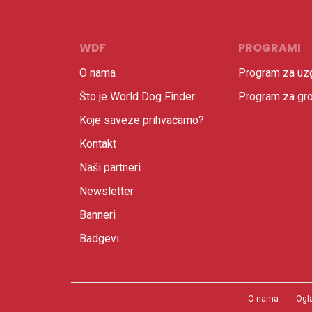
WDF
PROGRAMI
O nama
Program za uzg
Što je World Dog Finder
Program za gr
Koje saveze prihvaćamo?
Kontakt
Naši partneri
Newsletter
Banneri
Badgevi
O nama
Ogl