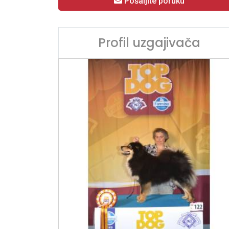
Pošaljite poruku
Profil uzgajivača