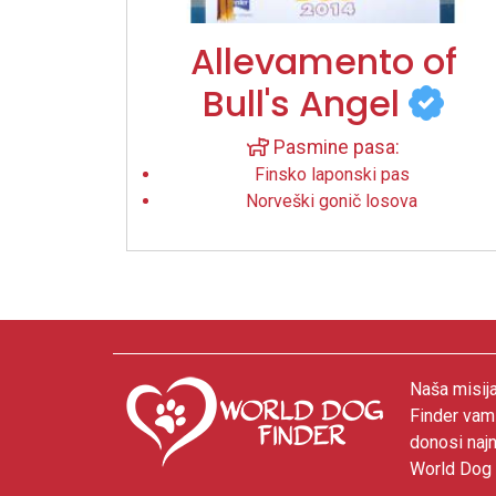
Allevamento of
Bull's Angel
Pasmine pasa:
Finsko laponski pas
Norveški gonič losova
Naša misija
Finder vam
donosi najn
World Dog F