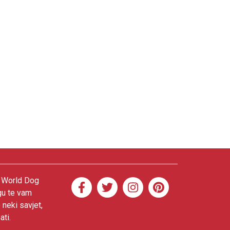
. World Dog
gu te vam
 neki savjet,
ati.