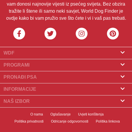
vam donosi najnovije vijesti iz psećeg svijeta. Bez obzira
tražite li štene ili samo neki savjet, World Dog Finder je
ovdje kako bi vam pružio sve što ćete i vi i vaš pas trebati.
WDF
O nama
PROGRAMI
Što je World Dog Finder
Program za uzgajivače
PRONAĐI PSA
Koje saveze prihvaćamo?
Program za groomere
Pronađite uzgajivača
INFORMACIJE
Kontakt
Psi na prodaju
Pasmine
NAŠ IZBOR
Naši partneri
Pronađite leglo
Popularni članci
Što učiniti ako vaš pas pojede čokoladu?
Newsletter
O nama
Oglašavanje
Uvjeti korištenja
Udomljavanje pasa
Novosti
10 najboljih pasa za stanove
Politika privatnosti
Odricanje odgovornosti
Politika linkova
Banneri
Pronađite psa
Zdravlje pasa
Uvod u kliker trening pasa