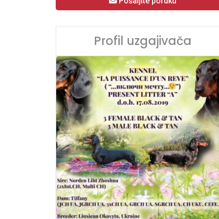
Pošaljite poruku
Profil uzgajivača