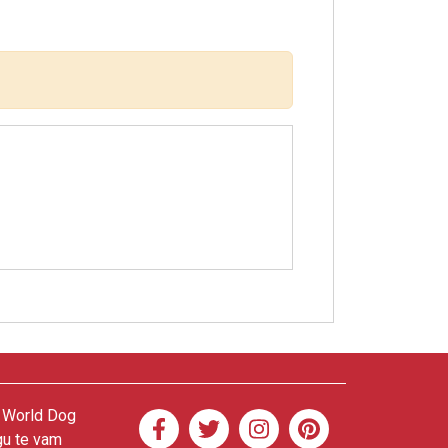
. World Dog
gu te vam