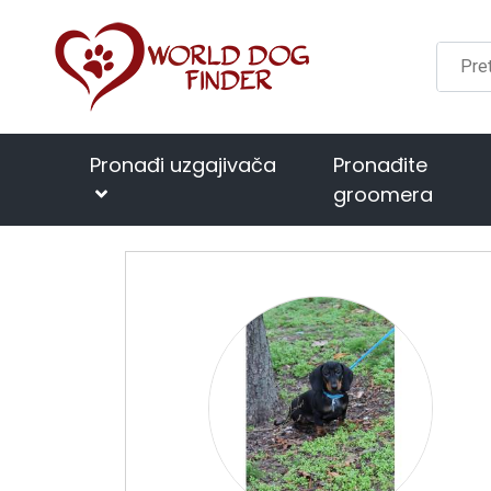
Pronađi uzgajivača
Pronađite
groomera