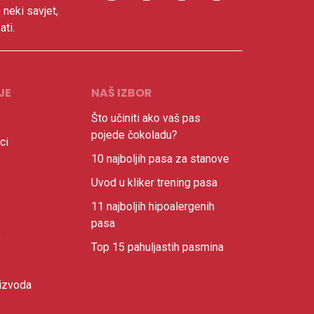
 neki savjet,
ati.
JE
NAŠ IZBOR
Što učiniti ako vaš pas
pojede čokoladu?
ci
10 najboljih pasa za stanove
Uvod u kliker trening pasa
11 najboljih hipoalergenih
pasa
e
Top 15 pahuljastih pasmina
izvoda