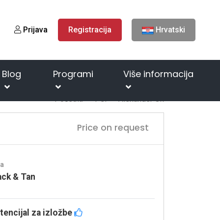
Prijava
Registracija
Hrvatski
Blog
Programi
Više informacija
Početna
Psi
Alexander Ok
Price on request
ja
ack & Tan
tencijal za izložbe