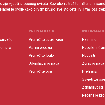
ovije vijesti iz psećeg svijeta. Bez obzira tražite li štene ili samo
inder je ovdje kako bi vam pružio sve što ćete i vi i vaš pas treb
PRONAĐI PSA
INFORMACI
ajivače
Pronađite uzgajivača
Pasmine
oomere
Psi na prodaju
Popularni član
Pronađite leglo
Novosti
Udomljavanje pasa
Zdravlje pasa
Pronađite psa
Prehrana
Savjeti za ps
Zanimljivosti
Recenzije pro