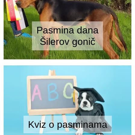
Pasmina dana
Šilerov gonič
Kviz o pasminama