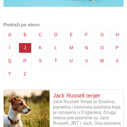
Pretraži po slovu
A
B
C
D
E
F
G
H
I
J
K
L
M
N
O
P
Q
R
S
T
U
V
W
X
Y
Z
Jack Russell terijer
Jack Russell Terijer je živahna,
pametna i neovisna pasmina koja
je razvijena u Engleskoj. Druga
imena ove pasmine su Jack
Russell, JRT i Jack. Ova pasmina