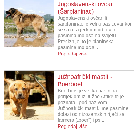
Jugoslavenski ovčar
(Šarplaninac)
Jugoslavenski ovčar ili
šarplaninac je veliki pas čuvar koji
se smatra jednom od prvih
pasmina molosa na svijetu.
Preciznije, to je planinska
pasmina molo&s...
Pogledaj više
Južnoafrički mastif -
Boerboel
Boerboel je velika pasmina
porijeklom iz Južne Afrike te je
poznata i pod nazivom
Južnoafrički mastif. Ime pasmine
dolazi od nizozemskih riječi za
farmera („boer“) i ps...
Pogledaj više